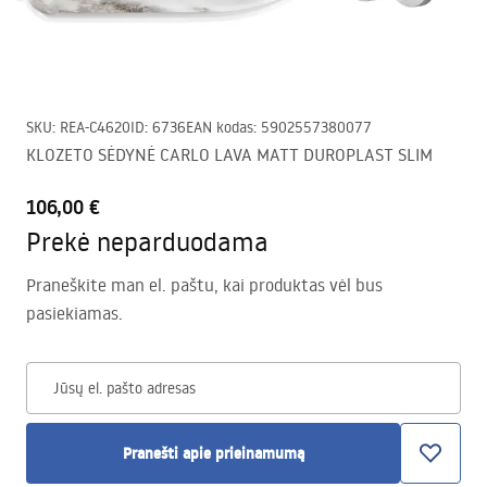
SKU
:
REA-C4620
ID
:
6736
EAN kodas
:
5902557380077
KLOZETO SĖDYNĖ CARLO LAVA MATT DUROPLAST SLIM
106,00 €
Prekė neparduodama
Praneškite man el. paštu, kai produktas vėl bus
pasiekiamas.
Jūsų el. pašto adresas
Pranešti apie prieinamumą