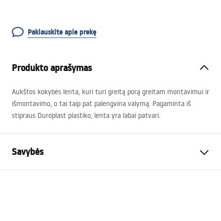
Paklauskite apie prekę
Produkto aprašymas
Aukštos kokybės lenta, kuri turi greitą porą greitam montavimui ir
išmontavimo, o tai taip pat palengvina valymą. Pagaminta iš
stipraus Duroplast plastiko, lenta yra labai patvari.
Savybės
Lentos spalva
Stone
Lentos medžiaga ir tipas
Biała Duroplast
Garantija
24 mėnesių