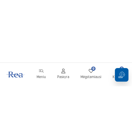
0
0
Meniu
Paskyra
Mėgstamiausi
Krepšelis
Naujienlaiškis
Sekite naujienas ir akcijas!