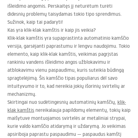
išleidimo angomis. Perskaitęs jį neturėtum turėti
didesnių problemų taisydamas tokio tipo sprendimus.
Sužinok, kaip tai padaryti!
Kas yra klik-klak kamštis ir kaip jis veikia?
Klik-klak kamštis yra supaprastinta automatinio kamščio
versija, garsėjanti paprastumu ir lengvu naudojimu. Tokio
elemento, kaip klik-klak kamštis, veikimas pagrįstas
rankiniu vandens išleidimo angos užblokavimu ir
atblokavimu vienu paspaudimu, kuris suteikia būdingą
spragtelėjimą. Šis kamščio tipas populiarus dėl savo
intuityvumo ir to, kad nereikia jokių išorinių svirtelių ar
mechanizmų.
Skirtingai nuo sudėtingesnių automatinių kamščių,
klik-
klak kamštis
nereikalauja papildomų elementų, tokių kaip
maišytuve montuojamos svirtelės ar metaliniai strypai,
kurie valdo kamščio atidarymą ir uždarymą. Jo veikimas
apsiriboja paprastu paspaudimu — paspaudus kamštį