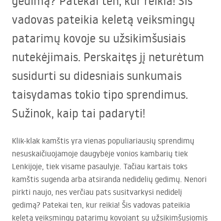
gedimą? Patekai ten, kur reikia! Šis
vadovas pateikia keletą veiksmingų
patarimų kovoje su užsikimšusiais
nutekėjimais. Perskaitęs jį neturėtum
susidurti su didesniais sunkumais
taisydamas tokio tipo sprendimus.
Sužinok, kaip tai padaryti!
Klik-klak kamštis yra vienas populiariausių sprendimų
nesuskaičiuojamoje daugybėje vonios kambarių tiek
Lenkijoje, tiek visame pasaulyje. Tačiau kartais toks
kamštis sugenda arba atsiranda nedidelių gedimų. Nenori
pirkti naujo, nes verčiau pats susitvarkysi nedidelį
gedimą? Patekai ten, kur reikia! Šis vadovas pateikia
keletą veiksmingų patarimų kovojant su užsikimšusiomis