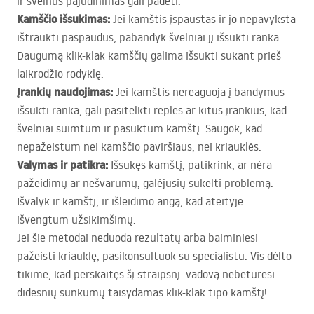
ir švelnus pajudinimas gali padėti.
Kamščio išsukimas:
Jei kamštis įspaustas ir jo nepavyksta
ištraukti paspaudus, pabandyk švelniai jį išsukti ranka.
Daugumą klik-klak kamščių galima išsukti sukant prieš
laikrodžio rodyklę.
Įrankių naudojimas:
Jei kamštis nereaguoja į bandymus
išsukti ranka, gali pasitelkti replės ar kitus įrankius, kad
švelniai suimtum ir pasuktum kamštį. Saugok, kad
nepažeistum nei kamščio paviršiaus, nei kriauklės.
Valymas ir patikra:
Išsukęs kamštį, patikrink, ar nėra
pažeidimų ar nešvarumų, galėjusių sukelti problemą.
Išvalyk ir kamštį, ir išleidimo angą, kad ateityje
išvengtum užsikimšimų.
Jei šie metodai neduoda rezultatų arba baiminiesi
pažeisti kriauklę, pasikonsultuok su specialistu. Vis dėlto
tikime, kad perskaitęs šį straipsnį–vadovą nebeturėsi
didesnių sunkumų taisydamas klik-klak tipo kamštį!