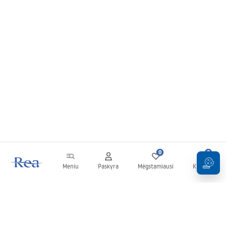
0
0
Meniu
Paskyra
Mėgstamiausi
Krepšelis
Naujienlaiškis
Sekite naujienas ir akcijas!