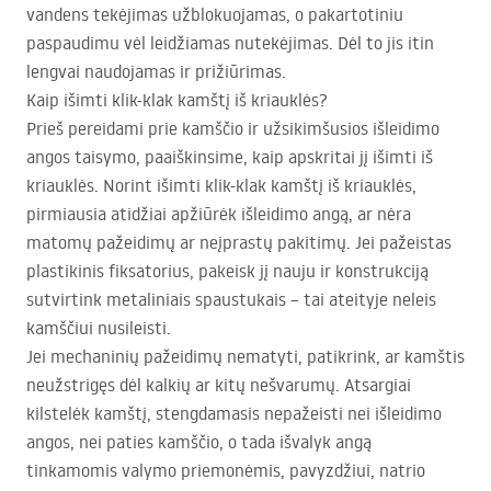
vandens tekėjimas užblokuojamas, o pakartotiniu
paspaudimu vėl leidžiamas nutekėjimas. Dėl to jis itin
lengvai naudojamas ir prižiūrimas.
Kaip išimti klik-klak kamštį iš kriauklės?
Prieš pereidami prie kamščio ir užsikimšusios išleidimo
angos taisymo, paaiškinsime, kaip apskritai jį išimti iš
kriauklės. Norint išimti klik-klak kamštį iš kriauklės,
pirmiausia atidžiai apžiūrėk išleidimo angą, ar nėra
matomų pažeidimų ar neįprastų pakitimų. Jei pažeistas
plastikinis fiksatorius, pakeisk jį nauju ir konstrukciją
sutvirtink metaliniais spaustukais – tai ateityje neleis
kamščiui nusileisti.
Jei mechaninių pažeidimų nematyti, patikrink, ar kamštis
neužstrigęs dėl kalkių ar kitų nešvarumų. Atsargiai
kilstelėk kamštį, stengdamasis nepažeisti nei išleidimo
angos, nei paties kamščio, o tada išvalyk angą
tinkamomis valymo priemonėmis, pavyzdžiui, natrio