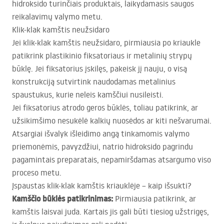
hidroksido turinčiais produktais, laikydamasis saugos
reikalavimų valymo metu.
Klik-klak kamštis neužsidaro
Jei klik-klak kamštis neužsidaro, pirmiausia po kriaukle
patikrink plastikinio fiksatoriaus ir metalinių strypų
būklę. Jei fiksatorius įskilęs, pakeisk jį nauju, o visą
konstrukciją sutvirtink naudodamas metalinius
spaustukus, kurie neleis kamščiui nusileisti.
Jei fiksatorius atrodo geros būklės, toliau patikrink, ar
užsikimšimo nesukėlė kalkių nuosėdos ar kiti nešvarumai.
Atsargiai išvalyk išleidimo angą tinkamomis valymo
priemonėmis, pavyzdžiui, natrio hidroksido pagrindu
pagamintais preparatais, nepamiršdamas atsargumo viso
proceso metu.
Įspaustas klik-klak kamštis kriauklėje – kaip išsukti?
Kamščio būklės patikrinimas:
Pirmiausia patikrink, ar
kamštis laisvai juda. Kartais jis gali būti tiesiog užstrigęs,