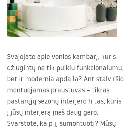
Svajojate apie vonios kambarį, kuris
džiugintų ne tik puikiu funkcionalumu,
bet ir modernia apdaila? Ant stalviršio
montuojamas praustuvas – tikras
pastarųjų sezonų interjero hitas, kuris
į jūsų interjerą įneš daug gero.
Svarstote, kaip jį sumontuoti? Mūsų