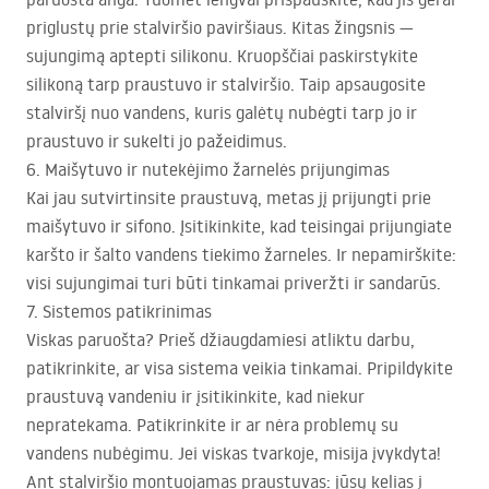
priglustų prie stalviršio paviršiaus. Kitas žingsnis —
sujungimą aptepti silikonu. Kruopščiai paskirstykite
silikoną tarp praustuvo ir stalviršio. Taip apsaugosite
stalviršį nuo vandens, kuris galėtų nubėgti tarp jo ir
praustuvo ir sukelti jo pažeidimus.
6. Maišytuvo ir nutekėjimo žarnelės prijungimas
Kai jau sutvirtinsite praustuvą, metas jį prijungti prie
maišytuvo ir sifono. Įsitikinkite, kad teisingai prijungiate
karšto ir šalto vandens tiekimo žarneles. Ir nepamirškite:
visi sujungimai turi būti tinkamai priveržti ir sandarūs.
7. Sistemos patikrinimas
Viskas paruošta? Prieš džiaugdamiesi atliktu darbu,
patikrinkite, ar visa sistema veikia tinkamai. Pripildykite
praustuvą vandeniu ir įsitikinkite, kad niekur
nepratekama. Patikrinkite ir ar nėra problemų su
vandens nubėgimu. Jei viskas tvarkoje, misija įvykdyta!
Ant stalviršio montuojamas praustuvas: jūsų kelias į