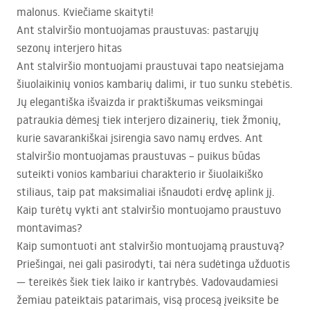
malonus. Kviečiame skaityti!
Ant stalviršio montuojamas praustuvas: pastarųjų
sezonų interjero hitas
Ant stalviršio montuojami praustuvai tapo neatsiejama
šiuolaikinių vonios kambarių dalimi, ir tuo sunku stebėtis.
Jų elegantiška išvaizda ir praktiškumas veiksmingai
patraukia dėmesį tiek interjero dizainerių, tiek žmonių,
kurie savarankiškai įsirengia savo namų erdves. Ant
stalviršio montuojamas praustuvas – puikus būdas
suteikti vonios kambariui charakterio ir šiuolaikiško
stiliaus, taip pat maksimaliai išnaudoti erdvę aplink jį.
Kaip turėtų vykti ant stalviršio montuojamo praustuvo
montavimas?
Kaip sumontuoti ant stalviršio montuojamą praustuvą?
Priešingai, nei gali pasirodyti, tai nėra sudėtinga užduotis
— tereikės šiek tiek laiko ir kantrybės. Vadovaudamiesi
žemiau pateiktais patarimais, visą procesą įveiksite be