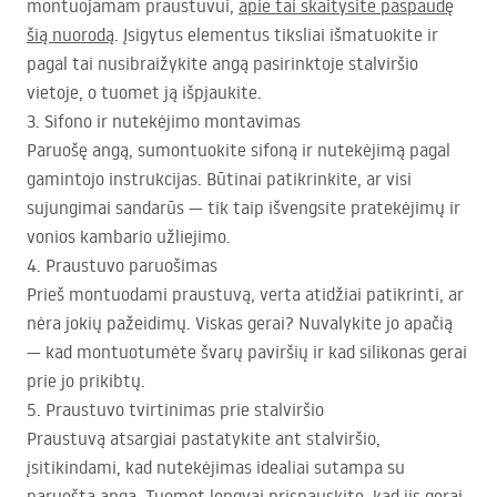
montuojamam praustuvui,
apie tai skaitysite paspaudę
šią nuorodą
. Įsigytus elementus tiksliai išmatuokite ir
pagal tai nusibraižykite angą pasirinktoje stalviršio
vietoje, o tuomet ją išpjaukite.
3. Sifono ir nutekėjimo montavimas
Paruošę angą, sumontuokite sifoną ir nutekėjimą pagal
gamintojo instrukcijas. Būtinai patikrinkite, ar visi
sujungimai sandarūs — tik taip išvengsite pratekėjimų ir
vonios kambario užliejimo.
4. Praustuvo paruošimas
Prieš montuodami praustuvą, verta atidžiai patikrinti, ar
nėra jokių pažeidimų. Viskas gerai? Nuvalykite jo apačią
— kad montuotumėte švarų paviršių ir kad silikonas gerai
prie jo prikibtų.
5. Praustuvo tvirtinimas prie stalviršio
Praustuvą atsargiai pastatykite ant stalviršio,
įsitikindami, kad nutekėjimas idealiai sutampa su
paruošta anga. Tuomet lengvai prispauskite, kad jis gerai