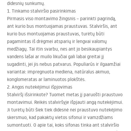
didesnių sunkumų.
1. Tinkamo stalviršio pasirinkimas
Pirmasis viso montavimo žingsnis – parinkti pagrindą,
ant kurio bus montuojamas praustuvas. Stalviršis, ant
kurio bus montuojamas praustuvas, turėtų būti
pagamintas iš drėgmei atsparių ir lengvai valomų
medžiagų. Tai itin svarbu, nes ant jo besikaupiantys
vandens lašai ar muilo likučiai gali labai greitai jį
sugadinti, jei jis nebus patvarus. Populiarūs ir ilgaamžiai
variantai: impregnuota mediena, natūralus akmuo,
konglomeratas ar laminuotos plokštės.
2. Angos nutekėjimui išpjovimas
Stalviršį išsirinkote? Tuomet metas jį paruošti praustuvo
montavimui. Reikės stalviršyje išpjauti angą nutekėjimui.
Ji turėtų būti šiek tiek didesnė nei praustuvo nutekėjimo
skersmuo, kad pakaktų vietos sifonui ir vamzdžiams
sumontuoti. O apie tai, koks sifonas tinka ant stalviršio