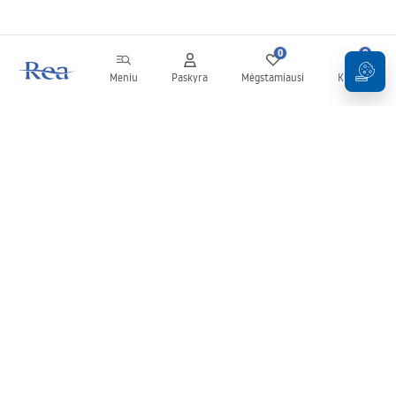
0
0
Meniu
Paskyra
Mėgstamiausi
Krepšelis
Naujienlaiškis
Sekite naujienas ir akcijas!
Prenumeruok
Įvesdami ir patvirtindami savo duomenis sutinkate gauti
naujienlaiškį pagal
Taisyklių
nuostatas.