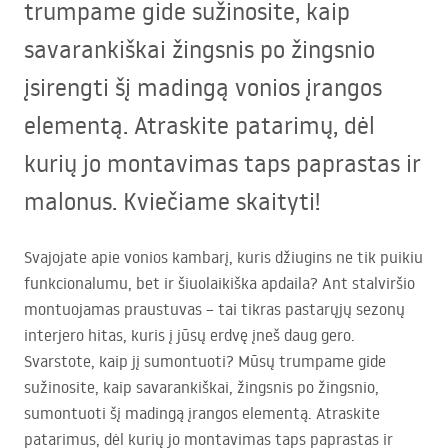
trumpame gide sužinosite, kaip
savarankiškai žingsnis po žingsnio
įsirengti šį madingą vonios įrangos
elementą. Atraskite patarimų, dėl
kurių jo montavimas taps paprastas ir
malonus. Kviečiame skaityti!
Svajojate apie vonios kambarį, kuris džiugins ne tik puikiu
funkcionalumu, bet ir šiuolaikiška apdaila? Ant stalviršio
montuojamas praustuvas – tai tikras pastarųjų sezonų
interjero hitas, kuris į jūsų erdvę įneš daug gero.
Svarstote, kaip jį sumontuoti? Mūsų trumpame gide
sužinosite, kaip savarankiškai, žingsnis po žingsnio,
sumontuoti šį madingą įrangos elementą. Atraskite
patarimus, dėl kurių jo montavimas taps paprastas ir