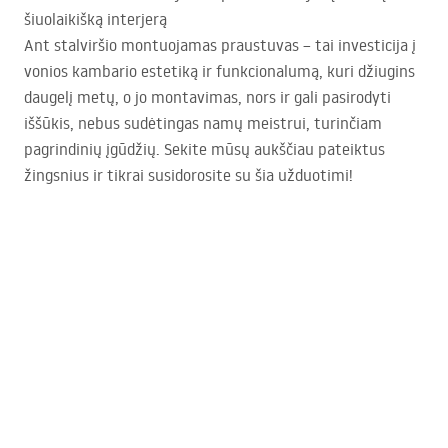
šiuolaikišką interjerą
Ant stalviršio montuojamas praustuvas – tai investicija į
vonios kambario estetiką ir funkcionalumą, kuri džiugins
daugelį metų, o jo montavimas, nors ir gali pasirodyti
iššūkis, nebus sudėtingas namų meistrui, turinčiam
pagrindinių įgūdžių. Sekite mūsų aukščiau pateiktus
žingsnius ir tikrai susidorosite su šia užduotimi!