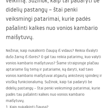
veikimą. Sužinok, kaip tai padaryti be
didelių pastangų – štai penki
veiksmingi patarimai, kurie padės
pašalinti kalkes nuo vonios kambario
maišytuvų.
Nežinai, kaip nukalkinti čiaupą iš vidaus? Reikia išvalyti
dušo žarną iš išorės? O gal tau reikia patarimų, kuo valyti
vonios kambario maišytuvus? Šiame straipsnyje plačiau
aptariame šią temą ir patariame, ką daryti, kad tavo
vonios kambario maišytuvai atgautų ankstesnį spindesį ir
visišką funkcionalumą. Sužinok, kaip tai padaryti be
didelių pastangų – štai penki veiksmingi patarimai, kurie
padės tau pašalinti kalkes nuo vonios kambario
maišytuvų.
1. Kaip nukalkinti čiaupą?