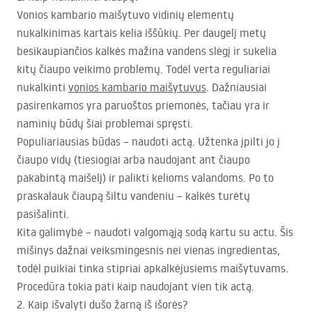
Vonios kambario maišytuvo vidinių elementų
nukalkinimas kartais kelia iššūkių. Per daugelį metų
besikaupiančios kalkės mažina vandens slėgį ir sukelia
kitų čiaupo veikimo problemų. Todėl verta reguliariai
nukalkinti
vonios kambario maišytuvus
. Dažniausiai
pasirenkamos yra paruoštos priemonės, tačiau yra ir
naminių būdų šiai problemai spręsti.
Populiariausias būdas – naudoti actą. Užtenka įpilti jo į
čiaupo vidų (tiesiogiai arba naudojant ant čiaupo
pakabintą maišelį) ir palikti kelioms valandoms. Po to
praskalauk čiaupą šiltu vandeniu – kalkės turėtų
pasišalinti.
Kita galimybė – naudoti valgomąją sodą kartu su actu. Šis
mišinys dažnai veiksmingesnis nei vienas ingredientas,
todėl puikiai tinka stipriai apkalkėjusiems maišytuvams.
Procedūra tokia pati kaip naudojant vien tik actą.
2. Kaip išvalyti dušo žarną iš išorės?