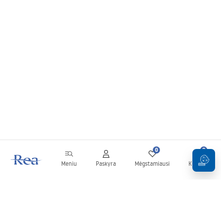
0
0
Meniu
Paskyra
Mėgstamiausi
Krepšelis
Naujienlaiškis