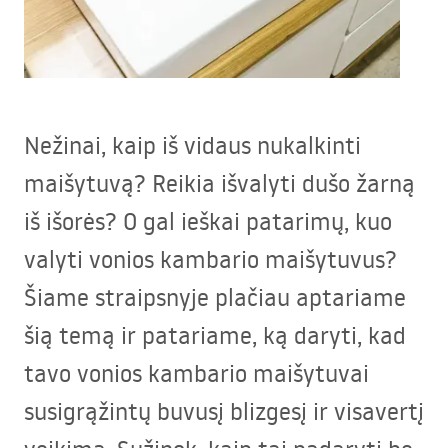
Nežinai, kaip iš vidaus nukalkinti
maišytuvą? Reikia išvalyti dušo žarną
iš išorės? O gal ieškai patarimų, kuo
valyti vonios kambario maišytuvus?
Šiame straipsnyje plačiau aptariame
šią temą ir patariame, ką daryti, kad
tavo vonios kambario maišytuvai
susigrąžintų buvusį blizgesį ir visavertį