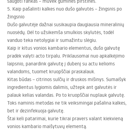
saugoti rankas – mūvėk gumines pirštines.
5. Kaip pašalinti kalkes nuo dušo galvutės – žingsnis po
žingsnio
Dušo galvutėje dažnai susikaupia daugiausia mineralinių
nuosėdų. Dėl to užsikemša smulkios skylutės, todėl
vanduo teka netolygiai ir sumažintu slėgiu.
Kaip ir kitus vonios kambario elementus, dušo galvutę
pradėk valyti acto tirpalu. Priklausomai nuo apkalkėjimo
laipsnio, panardink galvutę į dubenį su actu kelioms
valandoms, tuomet kruopščiai praskalauk.
Kitas būdas – citrinos sulčių ir druskos mišinys. Sumaišyk
ingredientus lygiomis dalimis, užtepk ant galvutės ir
palauk kelias valandas. Po to kruopščiai nuplauk galvutę.
Toks naminis metodas ne tik veiksmingai pašalina kalkes,
bet ir dezinfekuoja galvutę.
Štai keli patarimai, kurie tikrai pravers valant kiekvieną
vonios kambario maišytuvų elementą.