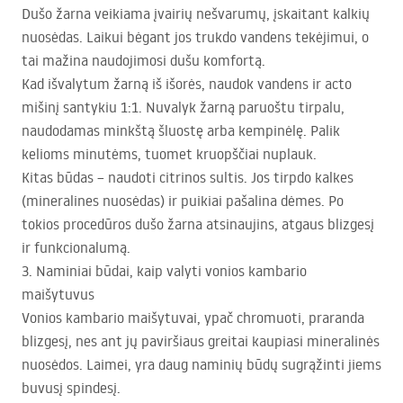
Dušo žarna veikiama įvairių nešvarumų, įskaitant kalkių
nuosėdas. Laikui bėgant jos trukdo vandens tekėjimui, o
tai mažina naudojimosi dušu komfortą.
Kad išvalytum žarną iš išorės, naudok vandens ir acto
mišinį santykiu 1:1. Nuvalyk žarną paruoštu tirpalu,
naudodamas minkštą šluostę arba kempinėlę. Palik
kelioms minutėms, tuomet kruopščiai nuplauk.
Kitas būdas – naudoti citrinos sultis. Jos tirpdo kalkes
(mineralines nuosėdas) ir puikiai pašalina dėmes. Po
tokios procedūros dušo žarna atsinaujins, atgaus blizgesį
ir funkcionalumą.
3. Naminiai būdai, kaip valyti vonios kambario
maišytuvus
Vonios kambario maišytuvai, ypač chromuoti, praranda
blizgesį, nes ant jų paviršiaus greitai kaupiasi mineralinės
nuosėdos. Laimei, yra daug naminių būdų sugrąžinti jiems
buvusį spindesį.