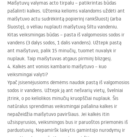
Maišytuvų valymas acto tirpalu – patikrintas būdas
pašalinti kalkes. Užtenka kelioms valandoms uždėti ant
maišytuvo actu sudrėkintą popierinį rankšluostį (arba
šluostę), o vėliau nuplauti maišytuvą šiltu vandeniu.
Kitas veiksmingas būdas – pasta iš valgomosios sodos ir
vandens (3 dalys sodos, 1 dalis vandens). Užtepk pastą
ant maišytuvo, palik 15 minučių, tuomet nuvalyk ir
nuplauk. Taip maišytuvas atgaus pirminį blizgesį.
4. Kalkės ant vonios kambario maišytuvo – kuo
veiksmingai valyti?
Ypač įsisenėjusioms dėmėms naudok pastą iš valgomosios
sodos ir vandens. Užtepk ją ant nešvarių vietų, švelniai
įtrink, o po keliolikos minučių kruopščiai nuplauk. Šis
natūralus sprendimas veiksmingai pašalina kalkes ir
nepažeidžia maišytuvo paviršiaus. Jei kalkės itin
užsispyrusios, veiksmingos bus ir paruoštos priemonės iš
parduotuvių. Nepamiršk laikytis gamintojo nurodymų ir