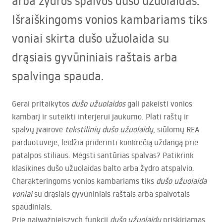
arba žydros spalvos dušo užuolaidas.
Išraiškingoms vonios kambariams tiks
voniai skirta dušo užuolaida su
drąsiais gyvūniniais raštais arba
spalvinga spauda.
Gerai pritaikytos
dušo užuolaidos
gali pakeisti vonios
kambarį ir suteikti interjerui jaukumo. Plati raštų ir
spalvų įvairovė
tekstilinių dušo užuolaidų
, siūlomų
REA
parduotuvėje, leidžia priderinti konkrečią uždangą prie
patalpos stiliaus. Mėgsti santūrias spalvas? Patikrink
klasikines dušo užuolaidas balto arba žydro atspalvio.
Charakteringoms vonios kambariams tiks
dušo užuolaida
voniai
su drąsiais gyvūniniais raštais arba spalvotais
spaudiniais.
Prie najważniejszych funkcji
dušo užuolaidų
priskiriamas