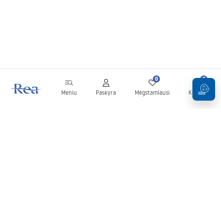
0
0
Meniu
Paskyra
Mėgstamiausi
Krepšelis
Naujienlaiškis
Sekite naujienas ir akcijas!
Prenumeruok