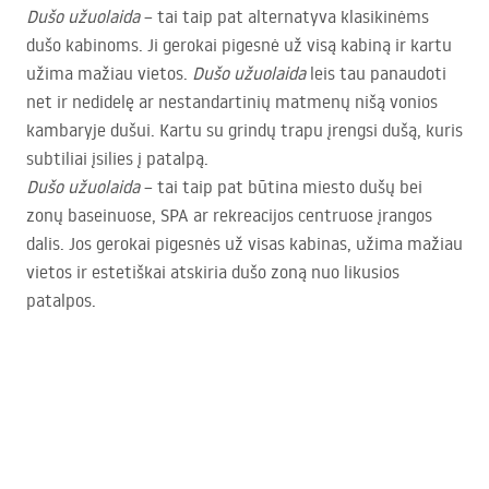
Dušo užuolaida
– tai taip pat alternatyva klasikinėms
dušo kabinoms. Ji gerokai pigesnė už visą kabiną ir kartu
užima mažiau vietos.
Dušo užuolaida
leis tau panaudoti
net ir nedidelę ar nestandartinių matmenų nišą vonios
kambaryje dušui. Kartu su grindų trapu įrengsi dušą, kuris
subtiliai įsilies į patalpą.
Dušo užuolaida
– tai taip pat būtina miesto dušų bei
zonų baseinuose,
SPA
ar rekreacijos centruose įrangos
dalis. Jos gerokai pigesnės už visas kabinas, užima mažiau
vietos ir estetiškai atskiria dušo zoną nuo likusios
patalpos.