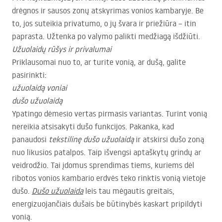
drėgnos ir sausos zonų atskyrimas vonios kambaryje. Be
to, jos suteikia privatumo, o jų švara ir priežiūra – itin
paprasta. Užtenka po valymo palikti medžiagą išdžiūti.
Užuolaidų rūšys ir privalumai
Priklausomai nuo to, ar turite vonią, ar dušą, galite
pasirinkti:
užuolaidą voniai
dušo užuolaidą
Ypatingo dėmesio vertas pirmasis variantas. Turint vonią
nereikia atsisakyti dušo funkcijos. Pakanka, kad
panaudosi
tekstilinę dušo užuolaidą
ir atskirsi dušo zoną
nuo likusios patalpos. Taip išvengsi aptaškytų grindų ar
veidrodžio. Tai įdomus sprendimas tiems, kuriems dėl
ribotos vonios kambario erdvės teko rinktis vonią vietoje
dušo.
Dušo užuolaida
leis tau mėgautis greitais,
energizuojančiais dušais be būtinybės kaskart pripildyti
vonią.