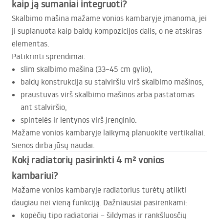
kaip ją sumaniai integruoti?
Skalbimo mašina mažame vonios kambaryje įmanoma, jei
ji suplanuota kaip baldų kompozicijos dalis, o ne atskiras
elementas.
Patikrinti sprendimai:
slim skalbimo mašina (33–45 cm gylio),
baldų konstrukcija su stalviršiu virš skalbimo mašinos,
praustuvas virš skalbimo mašinos arba pastatomas
ant stalviršio,
spintelės ir lentynos virš įrenginio.
Mažame vonios kambaryje laikymą planuokite vertikaliai.
Sienos dirba jūsų naudai.
Kokį radiatorių pasirinkti 4 m² vonios
kambariui?
Mažame vonios kambaryje radiatorius turėtų atlikti
daugiau nei vieną funkciją. Dažniausiai pasirenkami:
kopėčių tipo radiatoriai – šildymas ir rankšluosčių