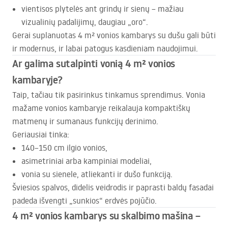
vientisos plytelės ant grindų ir sienų – mažiau
vizualinių padalijimų, daugiau „oro“.
Gerai suplanuotas 4 m² vonios kambarys su dušu gali būti
ir modernus, ir labai patogus kasdieniam naudojimui.
Ar galima sutalpinti vonią 4 m² vonios
kambaryje?
Taip, tačiau tik pasirinkus tinkamus sprendimus. Vonia
mažame vonios kambaryje reikalauja kompaktiškų
matmenų ir sumanaus funkcijų derinimo.
Geriausiai tinka:
140–150 cm ilgio vonios,
asimetriniai arba kampiniai modeliai,
vonia su sienele, atliekanti ir dušo funkciją.
Šviesios spalvos, didelis veidrodis ir paprasti baldų fasadai
padeda išvengti „sunkios“ erdvės pojūčio.
4 m² vonios kambarys su skalbimo mašina –