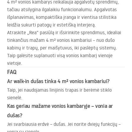
4 m² vonios kambarys reikalauja apgalvotų sprendimų,
tačiau atsilygina ilgalaikiu funkcionalumu. Apgalvotas
išplanavimas, kompaktiška įranga ir vientisa stilistika
leidžia sukurti patogų ir estetišką interjerą.
Atraskite „Rea“ pasiūlą ir išsirinkite sprendimus, idealiai
tinkančius mažam 4 m² vonios kambariui – nuo dušo
kabinų ir trapų, per maišytuvus, iki paslėptų sistemų.
Taip galėsite suplanuoti visą vonios kambarį vienoje
vietoje.
FAQ
Ar walk-in dušas tinka 4 m² vonios kambariui?
Taip, jei naudojamas linijinis trapas ir berėmė stiklo
sienelė.
Kas geriau mažame vonios kambaryje – vonia ar
dušas?
Jei svarbiausia erdvė – dušas. Jei norite dviejų funkcijų –
vonia su sienele.