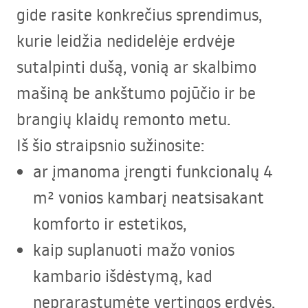
gide rasite konkrečius sprendimus,
kurie leidžia nedidelėje erdvėje
sutalpinti dušą, vonią ar skalbimo
mašiną be ankštumo pojūčio ir be
brangių klaidų remonto metu.
Iš šio straipsnio sužinosite:
ar įmanoma įrengti funkcionalų 4
m² vonios kambarį neatsisakant
komforto ir estetikos,
kaip suplanuoti mažo vonios
kambario išdėstymą, kad
neprarastumėte vertingos erdvės,