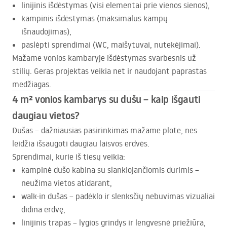
linijinis išdėstymas (visi elementai prie vienos sienos),
kampinis išdėstymas (maksimalus kampų
išnaudojimas),
paslėpti sprendimai (WC, maišytuvai, nutekėjimai).
Mažame vonios kambaryje išdėstymas svarbesnis už
stilių. Geras projektas veikia net ir naudojant paprastas
medžiagas.
4 m² vonios kambarys su dušu – kaip išgauti
daugiau vietos?
Dušas – dažniausias pasirinkimas mažame plote, nes
leidžia išsaugoti daugiau laisvos erdvės.
Sprendimai, kurie iš tiesų veikia:
kampinė dušo kabina su slankiojančiomis durimis –
neužima vietos atidarant,
walk-in dušas – padėklo ir slenksčių nebuvimas vizualiai
didina erdvę,
linijinis trapas – lygios grindys ir lengvesnė priežiūra,