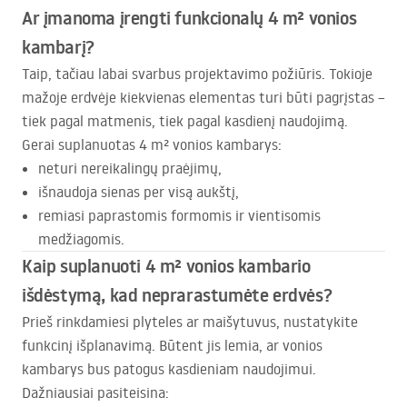
Ar įmanoma įrengti funkcionalų 4 m² vonios
kambarį?
Taip, tačiau labai svarbus projektavimo požiūris. Tokioje
mažoje erdvėje kiekvienas elementas turi būti pagrįstas –
tiek pagal matmenis, tiek pagal kasdienį naudojimą.
Gerai suplanuotas 4 m² vonios kambarys:
neturi nereikalingų praėjimų,
išnaudoja sienas per visą aukštį,
remiasi paprastomis formomis ir vientisomis
medžiagomis.
Kaip suplanuoti 4 m² vonios kambario
išdėstymą, kad neprarastumėte erdvės?
Prieš rinkdamiesi plyteles ar maišytuvus, nustatykite
funkcinį išplanavimą. Būtent jis lemia, ar vonios
kambarys bus patogus kasdieniam naudojimui.
Dažniausiai pasiteisina: