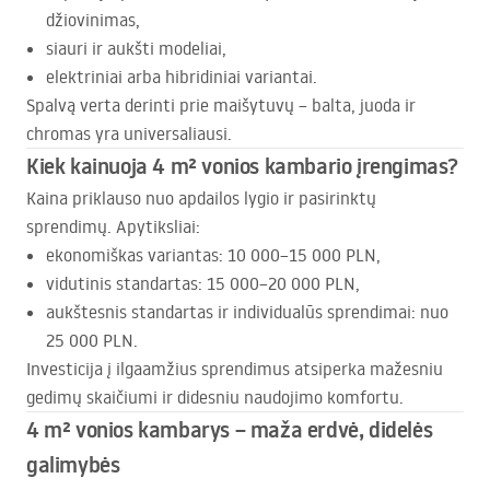
džiovinimas,
siauri ir aukšti modeliai,
elektriniai arba hibridiniai variantai.
Spalvą verta derinti prie maišytuvų – balta, juoda ir
chromas yra universaliausi.
Kiek kainuoja 4 m² vonios kambario įrengimas?
Kaina priklauso nuo apdailos lygio ir pasirinktų
sprendimų. Apytiksliai:
ekonomiškas variantas: 10 000–15 000
PLN
,
vidutinis standartas: 15 000–20 000
PLN
,
aukštesnis standartas ir individualūs sprendimai: nuo
25 000
PLN
.
Investicija į ilgaamžius sprendimus atsiperka mažesniu
gedimų skaičiumi ir didesniu naudojimo komfortu.
4 m² vonios kambarys – maža erdvė, didelės
galimybės