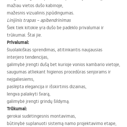
mažiau vietos dušo kabinoje,
mažesnis vizualinis įspūdingumas.
Linijinis trapas – apibendrinimas
Šiek tiek kitokie yra dušo be padėklo privalumai ir
trūkumai. Štai jie.
Privalumai:
šiuolaikiškas sprendimas, atitinkantis naujausias
interjero tendencijas,
galimybė įrengti dušą bet kurioje vonios kambario vietoje,
saugumas atliekant higienos procedūras senjorams ir
neįgaliesiems,
paslėpta elegancija ir išskirtinis dizainas,
lengva palaikyti švarą,
galimybė įrengti grindų šildymą.
Trūkumai:
gerokai sudėtingesnis montavimas,
būtinybė suplanuoti sistemą namo projektavimo etape,