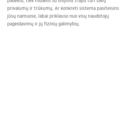
padėklu, tiek modelis su linijiniu trapu turi savų
privalumų ir trūkumų. Ar konkreti sistema pasiteisins
jūsų namuose, labai priklauso nuo visų naudotojų
pageidavimų ir jų fizinių galimybių.