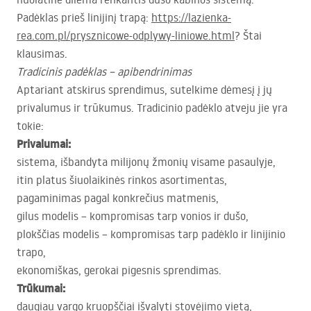
Padėklas prieš linijinį trapą:
https://lazienka-
rea.com.pl/prysznicowe-odplywy-liniowe.html
? Štai
klausimas.
Tradicinis padėklas – apibendrinimas
Aptariant atskirus sprendimus, sutelkime dėmesį į jų
privalumus ir trūkumus. Tradicinio padėklo atveju jie yra
tokie:
Privalumai:
sistema, išbandyta milijonų žmonių visame pasaulyje,
itin platus šiuolaikinės rinkos asortimentas,
pagaminimas pagal konkrečius matmenis,
gilus modelis – kompromisas tarp vonios ir dušo,
plokščias modelis – kompromisas tarp padėklo ir linijinio
trapo,
ekonomiškas, gerokai pigesnis sprendimas.
Trūkumai:
daugiau vargo kruopščiai išvalyti stovėjimo vietą,