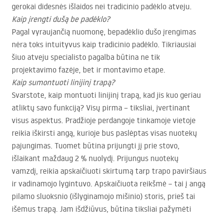
gerokai didesnės išlaidos nei tradicinio padėklo atveju.
Kaip įrengti dušą be padėklo?
Pagal vyraujančią nuomonę, bepadėklio dušo įrengimas
nėra toks intuityvus kaip tradicinio padėklo. Tikriausiai
šiuo atveju specialisto pagalba būtina ne tik
projektavimo fazėje, bet ir montavimo etape.
Kaip sumontuoti linijinį trapą?
Svarstote, kaip montuoti linijinį trapą, kad jis kuo geriau
atliktų savo funkciją? Visų pirma – tiksliai, įvertinant
visus aspektus. Pradžioje perdangoje tinkamoje vietoje
reikia iškirsti angą, kurioje bus paslėptas visas nuotekų
pajungimas. Tuomet būtina prijungti jį prie stovo,
išlaikant maždaug 2 % nuolydį. Prijungus nuotekų
vamzdį, reikia apskaičiuoti skirtumą tarp trapo paviršiaus
ir vadinamojo lygintuvo. Apskaičiuota reikšmė – tai į angą
pilamo sluoksnio (išlyginamojo mišinio) storis, prieš tai
išėmus trapą. Jam išdžiūvus, būtina tiksliai pažymėti