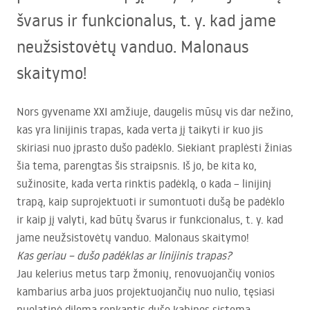
švarus ir funkcionalus, t. y. kad jame
neužsistovėtų vanduo. Malonaus
skaitymo!
Nors gyvename
XXI
amžiuje, daugelis mūsų vis dar nežino,
kas yra linijinis trapas, kada verta jį taikyti ir kuo jis
skiriasi nuo įprasto dušo padėklo. Siekiant praplėsti žinias
šia tema, parengtas šis straipsnis. Iš jo, be kita ko,
sužinosite, kada verta rinktis padėklą, o kada – linijinį
trapą, kaip suprojektuoti ir sumontuoti dušą be padėklo
ir kaip jį valyti, kad būtų švarus ir funkcionalus, t. y. kad
jame neužsistovėtų vanduo. Malonaus skaitymo!
Kas geriau – dušo padėklas ar linijinis trapas?
Jau kelerius metus tarp žmonių, renovuojančių vonios
kambarius arba juos projektuojančių nuo nulio, tęsiasi
nuolatinė dilema renkantis dušo kabinos sistemą.