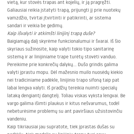
vietą, kur stovės trapas ant kojelių, ir ją pragręžti.
Galiausiai reikia įstatyti trapą, prijungti jį prie nuotekų
vamzdžio, tvirtai įtvirtinti ir patikrinti, ar sistema
sandari ir veikia be gedimų.
Kaip išvalyti ir atkimšti linijinį trapą duše?
Baigiamąją dalį skyrėme funkcionalumui ir švarai. Iš šio
skyriaus sužinosite, kaip valyti tokio tipo sanitarinę
sistemą ir ar linijiniame trape turėtų stovėti vanduo.
Pereikime prie konkrečių dalykų… Dušo grindis galima
valyti įprastu mopu. Dėl mažesnio muilo nuosėdų kiekio
nei tradiciniame padėkle, linijinio trapo sifoną taip pat
labai lengva valyti. Iš pradžių tereikia nuimti specialų
lataką dengiantį dangtelį. Toliau viskas vyksta lengvai. Be
vargo galima išimti plaukus ir kitus nešvarumus, todėl
nebeturėsime problemų su ant paviršiaus užsistovinčiu
vandeniu.
Kaip tikriausiai jau supratote, tiek įprastas dušas su