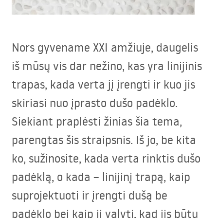
Nors gyvename
XXI
amžiuje, daugelis
iš mūsų vis dar nežino, kas yra linijinis
trapas, kada verta jį įrengti ir kuo jis
skiriasi nuo įprasto dušo padėklo.
Siekiant praplėsti žinias šia tema,
parengtas šis straipsnis. Iš jo, be kita
ko, sužinosite, kada verta rinktis dušo
padėklą, o kada – linijinį trapą, kaip
suprojektuoti ir įrengti dušą be
padėklo bei kaip jį valyti, kad jis būtų