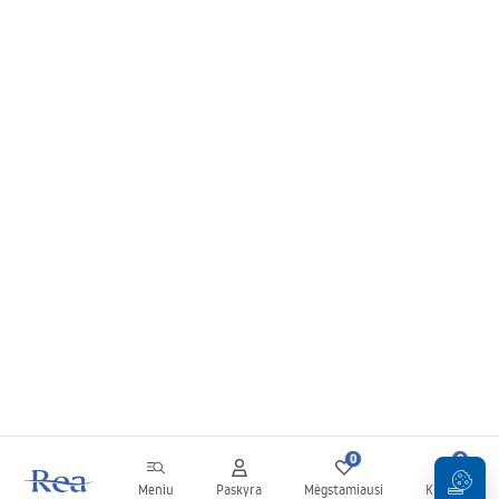
0
0
Meniu
Paskyra
Mėgstamiausi
Krepšelis