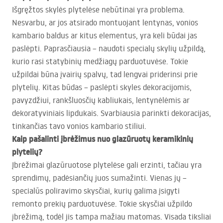
Išgręžtos skylės plytelėse nebūtinai yra problema.
Nesvarbu, ar jos atsirado montuojant lentynas, vonios
kambario baldus ar kitus elementus, yra keli būdai jas
paslėpti. Paprasčiausia – naudoti specialų skylių užpildą,
kurio rasi statybinių medžiagų parduotuvėse. Tokie
užpildai būna įvairių spalvų, tad lengvai priderinsi prie
plytelių. Kitas būdas – paslėpti skyles dekoracijomis,
pavyzdžiui, rankšluosčių kabliukais, lentynėlėmis ar
dekoratyviniais lipdukais. Svarbiausia parinkti dekoracijas,
tinkančias tavo vonios kambario stiliui.
Kaip pašalinti įbrėžimus nuo glazūruotų keramikinių
plytelių?
Įbrėžimai glazūruotose plytelėse gali erzinti, tačiau yra
sprendimų, padėsiančių juos sumažinti. Vienas jų –
specialūs poliravimo skysčiai, kurių galima įsigyti
remonto prekių parduotuvėse. Tokie skysčiai užpildo
įbrėžimą, todėl jis tampa mažiau matomas. Visada tiksliai