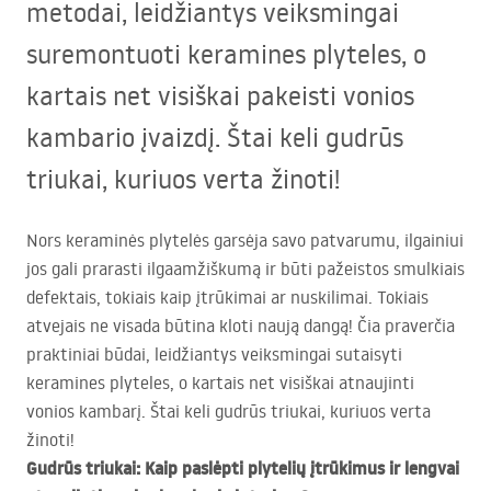
metodai, leidžiantys veiksmingai
suremontuoti keramines plyteles, o
kartais net visiškai pakeisti vonios
kambario įvaizdį. Štai keli gudrūs
triukai, kuriuos verta žinoti!
Nors keraminės plytelės garsėja savo patvarumu, ilgainiui
jos gali prarasti ilgaamžiškumą ir būti pažeistos smulkiais
defektais, tokiais kaip įtrūkimai ar nuskilimai. Tokiais
atvejais ne visada būtina kloti naują dangą! Čia praverčia
praktiniai būdai, leidžiantys veiksmingai sutaisyti
keramines plyteles, o kartais net visiškai atnaujinti
vonios kambarį. Štai keli gudrūs triukai, kuriuos verta
žinoti!
Gudrūs triukai: Kaip paslėpti plytelių įtrūkimus ir lengvai