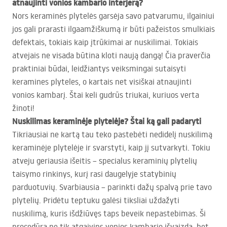
atnaujinti vonios kambario interjerą?
Nors keraminės plytelės garsėja savo patvarumu, ilgainiui
jos gali prarasti ilgaamžiškumą ir būti pažeistos smulkiais
defektais, tokiais kaip įtrūkimai ar nuskilimai. Tokiais
atvejais ne visada būtina kloti naują dangą! Čia praverčia
praktiniai būdai, leidžiantys veiksmingai sutaisyti
keramines plyteles, o kartais net visiškai atnaujinti
vonios kambarį. Štai keli gudrūs triukai, kuriuos verta
žinoti!
Nuskilimas keraminėje plytelėje? Štai ką gali padaryti
Tikriausiai ne kartą tau teko pastebėti nedidelį nuskilimą
keraminėje plytelėje ir svarstyti, kaip jį sutvarkyti. Tokiu
atveju geriausia išeitis – specialus keraminių plytelių
taisymo rinkinys, kurį rasi daugelyje statybinių
parduotuvių. Svarbiausia – parinkti dažų spalvą prie tavo
plytelių. Pridėtu teptuku galėsi tiksliai uždažyti
nuskilimą, kuris išdžiūvęs taps beveik nepastebimas. Ši
procedūra ne tik atgaivins vonios kambario išvaizdą, bet