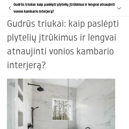
Gudrūs triukai: kaip paslėpti plytelių įtrūkimus ir lengvai atnaujinti
vonios kambario interjerą?
Gudrūs triukai: kaip paslėpti
plytelių įtrūkimus ir lengvai
atnaujinti vonios kambario
interjerą?