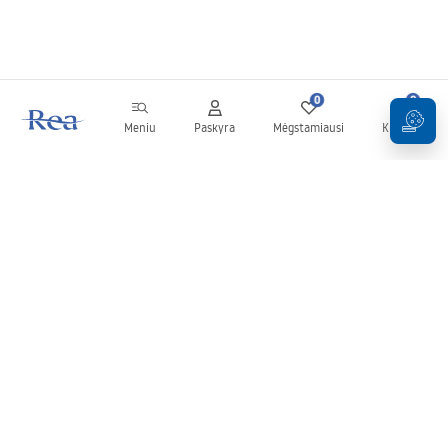
0
0
Meniu
Paskyra
Mėgstamiausi
Krepšelis
Naujienlaiškis
Sekite naujienas ir akcijas!
Prenumeruok
Įvesdami ir patvirtindami savo duomenis sutinkate gauti
naujienlaiškį pagal
Taisyklių
nuostatas.