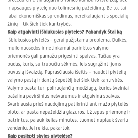
ir apsaugos plytelę nuo tolimesnių pažeidimų. Be to, tai
labai ekonomiškas sprendimas, nereikalaujantis specialių
žinių – tik šiek tiek kantrybės.
Kaip atgaivinti išblukusias plyteles? Pabandyk štai ką
Išblukusios plytelės – gerai pažįstama problema. Dulkės,
muilo nuosėdos ir netinkamai parinktos valymo
priemonės gali pamažu prigesinti spalvas. Tačiau yra
būdas, kuris, su trupučiu sėkmės, leis sugrąžinti joms
buvusią išvaizdą. Paprasčiausia išeitis – naudoti plytelių
valymo pastą ir dantų šepetėlį bei šiek tiek kantrybės.
Valymo pasta turi poliruojančių medžiagų, kurios švelniai
pašalina paviršinius nešvarumus ir atgaivina spalvas.
Svarbiausia prieš naudojimą patikrinti ant mažo plytelės
ploto, ar pasta nepažeidžia glazūros. Užtepus priemonę ir
patrintus, palauk kelias minutes, tuomet nuplauk švariu
vandeniu. Jei reikia, pakartok.
Kaip paslėpti skyles plytelėse?