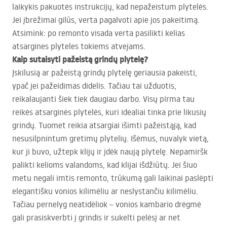
laikykis pakuotės instrukcijų, kad nepažeistum plytelės.
Jei įbrėžimai gilūs, verta pagalvoti apie jos pakeitimą.
Atsimink: po remonto visada verta pasilikti kelias
atsargines plyteles tokiems atvejams.
Kaip sutaisyti pažeistą grindų plytelę?
Įskilusią ar pažeistą grindų plytelę geriausia pakeisti,
ypač jei pažeidimas didelis. Tačiau tai užduotis,
reikalaujanti šiek tiek daugiau darbo. Visų pirma tau
reikės atsarginės plytelės, kuri idealiai tinka prie likusių
grindų. Tuomet reikia atsargiai išimti pažeistąją, kad
nesusilpnintum gretimų plytelių. Išėmus, nuvalyk vietą,
kur ji buvo, užtepk klijų ir įdėk naują plytelę. Nepamiršk
palikti kelioms valandoms, kad klijai išdžiūtų. Jei šiuo
metu negali imtis remonto, trūkumą gali laikinai paslėpti
elegantišku vonios kilimėliu ar neslystančiu kilimėliu.
Tačiau pernelyg neatidėliok – vonios kambario drėgmė
gali prasiskverbti į grindis ir sukelti pelėsį ar net