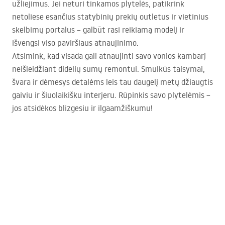
užliejimus. Jei neturi tinkamos plytelės, patikrink
netoliese esančius statybinių prekių outletus ir vietinius
skelbimų portalus – galbūt rasi reikiamą modelį ir
išvengsi viso paviršiaus atnaujinimo.
Atsimink, kad visada gali atnaujinti savo vonios kambarį
neišleidžiant didelių sumų remontui. Smulkūs taisymai,
švara ir dėmesys detalėms leis tau daugelį metų džiaugtis
gaiviu ir šiuolaikišku interjeru. Rūpinkis savo plytelėmis –
jos atsidėkos blizgesiu ir ilgaamžiškumu!