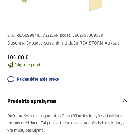
SKU
:
REA-B9984
ID
:
7222
EAN kodas
:
5902557369058
Dušo maišytuvas su rankiniu dušu REA STORM Auksas
104,00 €
Išsiųsime poryt.
Paklauskite apie prekę
Produkto aprašymas
Dušo maišytuvas pagamintas iš aukščiausios kokybės klasikinės
formos medžiagų. Tai puikiai tinka kiekviena dušo kabina ir durys
yra mūsų pasiūlyme.