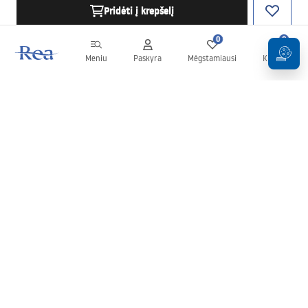
Pridėti į krepšelį
0
0
Meniu
Paskyra
Mėgstamiausi
Krepšelis
Naujienlaiškis
Sekite naujienas ir akcijas!
Prenumeruok
Įvesdami ir patvirtindami savo duomenis sutinkate gauti
naujienlaiškį pagal
Taisyklių
nuostatas.