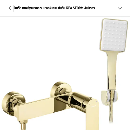
Dušo maišytuvas su rankiniu dušu REA STORM Auksas