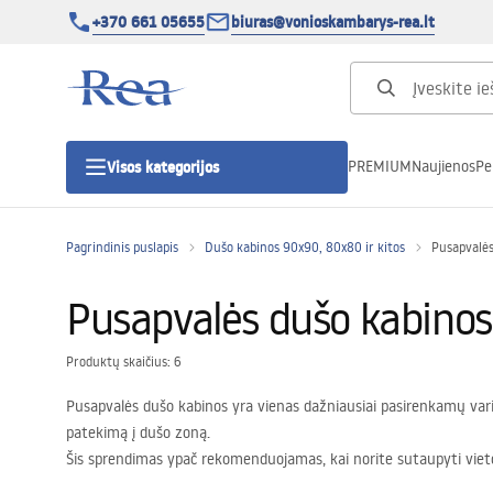
+370 661 05655
biuras@vonioskambarys-rea.lt
PREMIUM
Naujienos
Pe
Visos kategorijos
Pagrindinis puslapis
Dušo kabinos 90x90, 80x80 ir kitos
Pusapvalės
Dušo kabinos
Pusapvalės dušo kabinos
Dušo durys
Produktų skaičius: 6
Vonios dušo padėklai
Pusapvalės dušo kabinos yra vienas dažniausiai pasirenkamų vari
patekimą į dušo zoną.
Linijiniai dušo kanalai
Šis sprendimas ypač rekomenduojamas, kai norite sutaupyti vieto