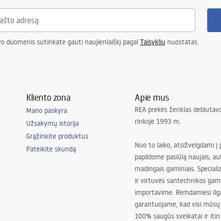
o stiliaus interjerams.
vo duomenis sutinkate gauti naujienlaiškį pagal
Taisyklių
nuostatas.
kampe. Tai leidžia efektyviau išnaudoti erdvę ir palikti daugiau vietos kitiems vonio
Kliento zona
Apie mus
REA prekės ženklas debiutavo
Mano paskyra
rinkoje 1993 m.
 atrodo lengvesnis ir erdvesnis.
Užsakymų istorija
sias pasirinkimas?
Grąžinkite produktus
Nuo to laiko, atsižvelgdami į 
Pateikite skundą
papildome pasiūlą naujais, au
madingais gaminiais. Special
ir virtuvės santechnikos gam
importavime. Remdamiesi ilg
garantuojame, kad visi mūsų
a grindų užliejimo riziką. Žemas variantas tinka moderniems interjerams, o aukštas p
100% saugūs sveikatai ir itin