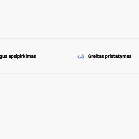
sirinkite modelį, pritaikytą jūsų vonios kambario dydžiui, stiliui ir techninėms galimyb
 kambariui?
mo ir slankiojančių durų.
gus apsipirkimas
Greitas pristatymas
mforto vidutinio dydžio patalpose.
las?
as renovacijos metu.
arus?
aniniams pažeidimams ir temperatūros pokyčiams.