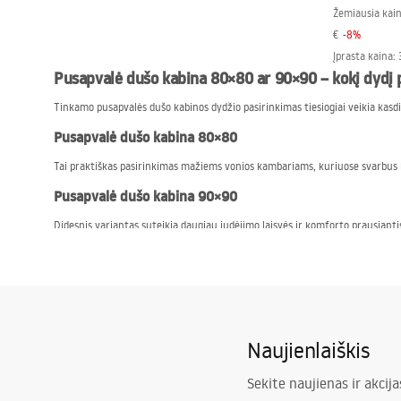
Žemiausia kain
€
-
8
%
Įprasta kaina
:
Pusapvalė dušo kabina 80×80 ar 90×90 – kokį dydį p
Tinkamo pusapvalės dušo kabinos dydžio pasirinkimas tiesiogiai veikia kas
Pusapvalė dušo kabina 80×80
Tai praktiškas pasirinkimas mažiems vonios kambariams, kuriuose svarbus 
Pusapvalė dušo kabina 90×90
Didesnis variantas suteikia daugiau judėjimo laisvės ir komforto prausiant
Pusapvalės dušo kabinos
REA
– ką rasite pasiūloje?
Pusapvalių dušo kabinų asortimentas sukurtas taip, kad būtų lengva pritaiky
Asortimente rasite kabinas:
pagamintas iš grūdinto stiklo, pasižyminčio dideliu atsparumu mechan
Naujienlaiškis
pritaikytas montuoti su žemu arba aukštu dušo padėklu,
Sekite naujienas ir akcija
su slankiojančiomis durimis, kurioms nereikia papildomos erdvės,