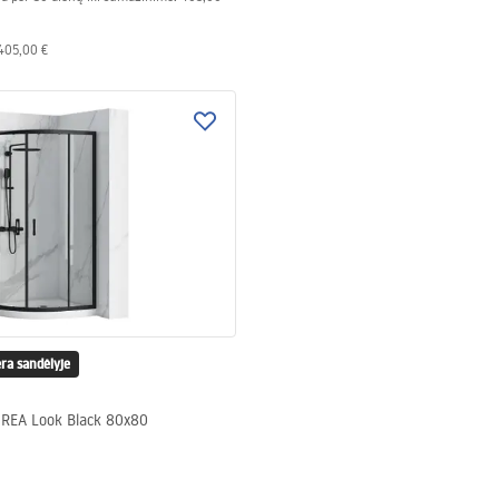
405,00 €
ra sandėlyje
 REA Look Black 80x80