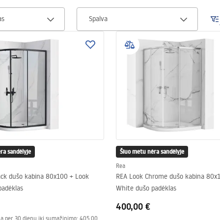
as
Spalva
ra sandėlyje
Šiuo metu nėra sandėlyje
Rea
ack dušo kabina 80x100 + Look
REA Look Chrome dušo kabina 80x
padėklas
White dušo padėklas
400,00 €
a per 30 dienų iki sumažinimo:
405,00