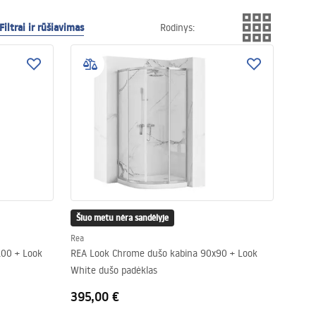
Filtrai ir rūšiavimas
Rodinys
:
Šiuo metu nėra sandėlyje
Rea
100 + Look
REA Look Chrome dušo kabina 90x90 + Look
White dušo padėklas
395,00 €