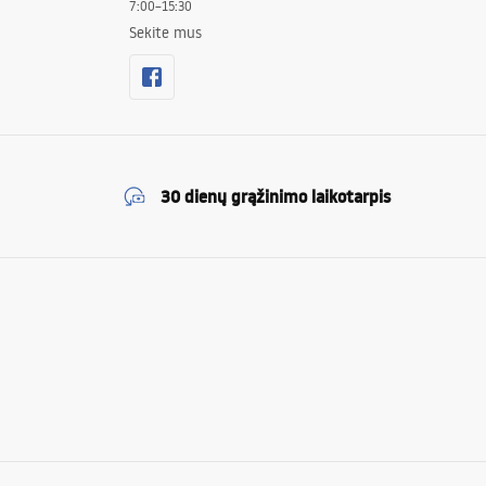
7:00–15:30
ėms. Vienoje vietoje rasite sprendimus, kurie padės sutaupyti vietos ir
Sekite mus
30 dienų grąžinimo laikotarpis