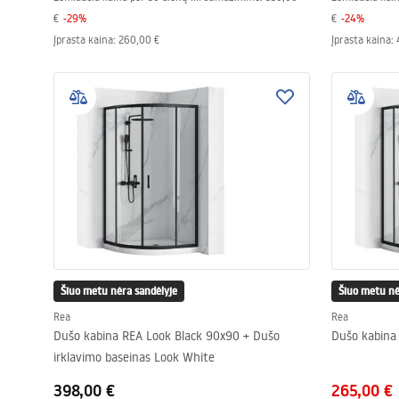
€
-
29
%
€
-
24
%
Įprasta kaina
:
260,00 €
Įprasta kaina
:
Šiuo metu nėra sandėlyje
Šiuo metu nė
Rea
Rea
Dušo kabina REA Look Black 90x90 + Dušo
Dušo kabina
irklavimo baseinas Look White
398,00 €
265,00 €