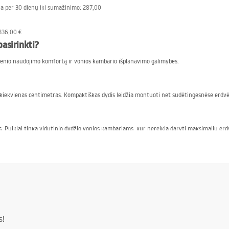
a per 30 dienų iki sumažinimo:
287,00
336,00 €
asirinkti?
dienio naudojimo komfortą ir vonios kambario išplanavimo galimybes.
kiekvienas centimetras. Kompaktiškas dydis leidžia montuoti net sudėtingesnėse erdv
is. Puikiai tinka vidutinio dydžio vonios kambariams, kur nereikia daryti maksimalių e
ti modelį prie vonios kambario išplanavimo ir individualių poreikių.
iniams pažeidimams ir matinimui,
s!