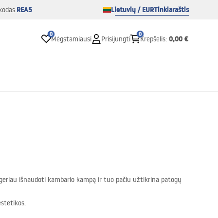
REA5
Lietuvių / EUR
Tinklaraštis
kodas:
0
0
0,00 €
Mėgstamiausi
Prisijungti
Krepšelis
:
 geriau išnaudoti kambario kampą ir tuo pačiu užtikrina patogų
stetikos.