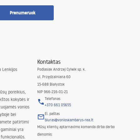
Prenumeruok
s kambario elementams.
Kontaktas
 Lenkijos
Podlasiak Andrzej Cylwik sp. k.
ul. Przędzalniana 60
15-688 Białystok
jūsų poreikius,
NIP 966-216-01-21
Telefonas
kštos kokybės ir
+370 661 05655
izuojamės vonios
El. paštas
yboje bei
biuras@vonioskambarys-rea.lt
amete patirtimi
Mūsų klientų aptarnavimo komanda dirba darbo
 gaminiai yra
adėklas suteikia daugiau komforto ir apsaugą nuo šaltų grindų.
dienomis:
 funkcionalūs.