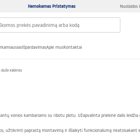
Nemokamas Pristatymas
Nuolaidos 
rkamiausias
Išpardavimas
Apie mus
Kontaktai
 dušo kabinos
antų vonios kambariams su ribotu plotu. Užapvalinta priekinė dalis leidžia
s, užtikrinti paprastą montavimą ir išlaikyti funkcionalumą neatsisakant e