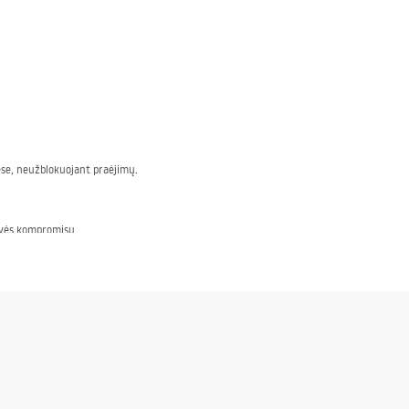
ėse, neužblokuojant praėjimų.
rdvės kompromisų.