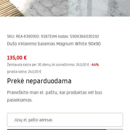
SKU
:
REA-K3909
ID
:
9187
EAN kodas
:
5906366030192
Dušo irklavimo baseinas Magnum White 90x90
135,00 €
-
44
%
Žemiausia kaina per 30 dienų iki sumažinimo:
243,00 €
Įprasta kaina
:
243,00 €
Prekė neparduodama
Praneškite man el. paštu, kai produktas vėl bus
pasiekiamas.
Jūsų el. pašto adresas