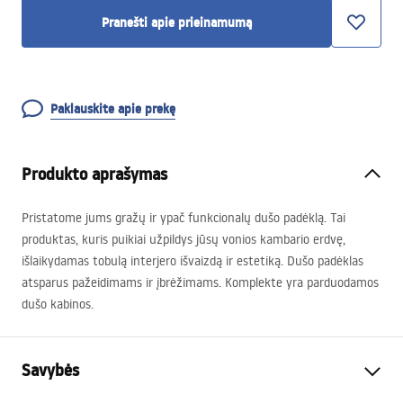
Pranešti apie prieinamumą
Paklauskite apie prekę
Produkto aprašymas
Pristatome jums gražų ir ypač funkcionalų dušo padėklą. Tai
produktas, kuris puikiai užpildys jūsų vonios kambario erdvę,
išlaikydamas tobulą interjero išvaizdą ir estetiką. Dušo padėklas
atsparus pažeidimams ir įbrėžimams. Komplekte yra parduodamos
dušo kabinos.
Savybės