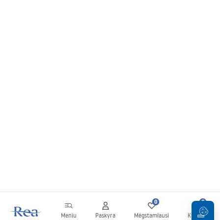
0
0
Meniu
Paskyra
Mėgstamiausi
Krepšelis