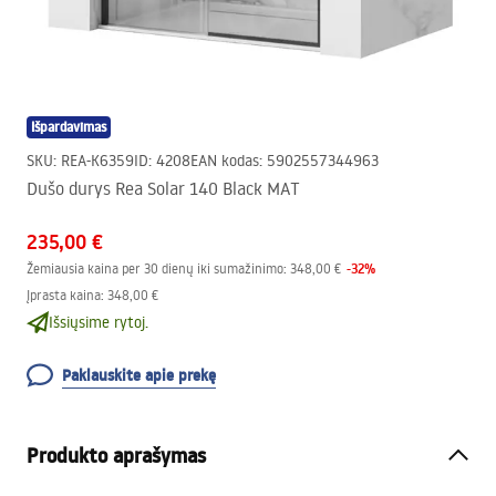
Išpardavimas
SKU
:
REA-K6359
ID
:
4208
EAN kodas
:
5902557344963
Dušo durys Rea Solar 140 Black MAT
235,00 €
-
32
%
Žemiausia kaina per 30 dienų iki sumažinimo:
348,00 €
Įprasta kaina
:
348,00 €
Išsiųsime rytoj.
Paklauskite apie prekę
Produkto aprašymas