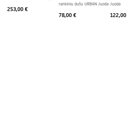
rankiniu dušu URBAN Juoda
Juoda
Baltas + dėžutė
Pridedamas tarpiklių rinkinys
Taip
253,00 €
78,00 €
122,00 €
Galima montuoti be dušo
Taip
padėklo
Garantija
24 mėnesių