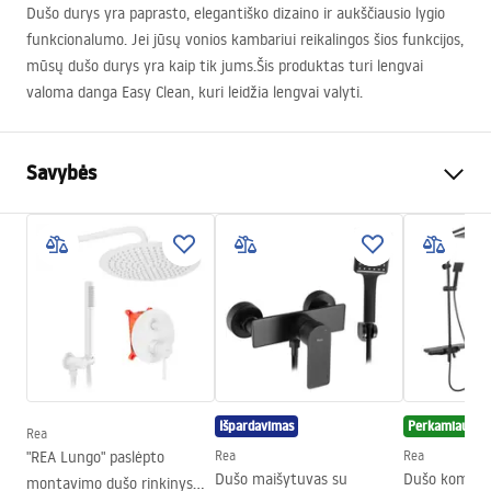
Dušo durys yra paprasto, elegantiško dizaino ir aukščiausio lygio
funkcionalumo. Jei jūsų vonios kambariui reikalingos šios funkcijos,
mūsų dušo durys yra kaip tik jums.Šis produktas turi lengvai
valoma danga Easy Clean, kuri leidžia lengvai valyti.
Savybės
Būdas atidaryti duris
Stumdomas
Durų dydis
140
Stiklo storis
6 mm
Dušo durų aukštis
195
cm
Profilio medžiaga
Aliuminis
Rankenos medžiaga
plienas
Išpardavimas
Perkamiausias
Rea
„Easy Clean“ danga
Taip
"REA Lungo" paslėpto
Rea
Rea
Apdailos profiliai
Juodas
Dušo maišytuvas su
Dušo komple
montavimo dušo rinkinys