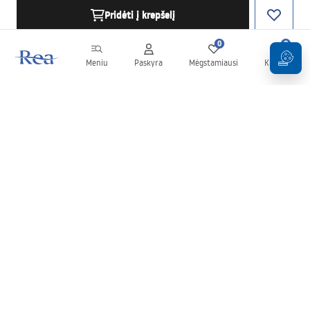
Pridėti į krepšelį
0
0
Meniu
Paskyra
Mėgstamiausi
Krepšelis
Naujienlaiškis
Sekite naujienas ir akcijas!
Prenumeruok
Įvesdami ir patvirtindami savo duomenis sutinkate gauti
naujienlaiškį pagal
Taisyklių
nuostatas.