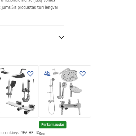
 funkcionalumo. Jei jūsų vonios
k jums.Šis produktas turi lengvai
Perkamiausias
mo rinkinys REA HELIX
Rea