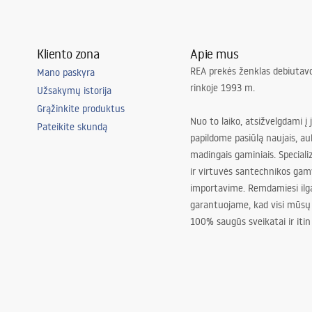
Kliento zona
Apie mus
REA prekės ženklas debiutavo
Mano paskyra
rinkoje 1993 m.
Užsakymų istorija
Grąžinkite produktus
Nuo to laiko, atsižvelgdami į 
Pateikite skundą
papildome pasiūlą naujais, au
madingais gaminiais. Special
ir virtuvės santechnikos gam
importavime. Remdamiesi ilg
garantuojame, kad visi mūsų
100% saugūs sveikatai ir itin