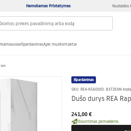
Nemokamas Pristatymas
Nuolaidos 
rkamiausias
Išpardavimas
Apie mus
Kontaktai
hrom
Išpardavimas
SKU
:
REA-K5600
ID
:
8372
EAN koda
Dušo durys REA Rap
241,00 €
Išsiuntimas pirmadienis.