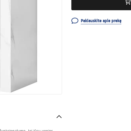
Paklauskite apie prekę