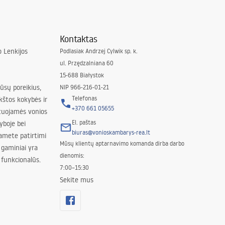
Kontaktas
 Lenkijos
Podlasiak Andrzej Cylwik sp. k.
ul. Przędzalniana 60
15-688 Białystok
jūsų poreikius,
NIP 966-216-01-21
Telefonas
kštos kokybės ir
+370 661 05655
izuojamės vonios
El. paštas
yboje bei
biuras@vonioskambarys-rea.lt
amete patirtimi
Mūsų klientų aptarnavimo komanda dirba darbo
 gaminiai yra
dienomis:
 funkcionalūs.
7:00–15:30
Sekite mus