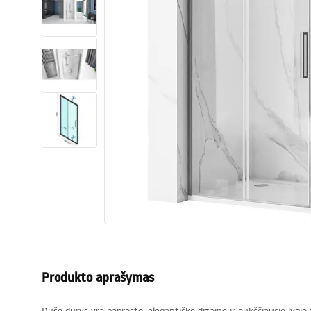
Tualetai
Praustuvas
Vonios ir ekranai
Vonios maišytuvai
Vonios dušai
Virtuvė
Vonios aksesuarai ir baldai
Produkto aprašymas