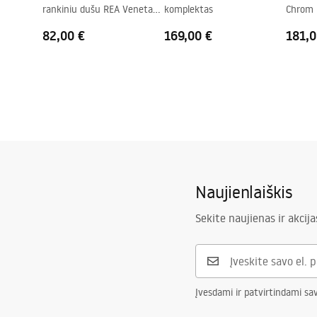
rankiniu dušu REA Veneta
komplektas
Chrom
Pridedamas tarpiklių rinkinys
Taip
Chrome
Galima montuoti be dušo padėklo
Taip
82,00 €
169,00 €
181,0
Garantija
24 mėnesių
Naujienlaiškis
Sekite naujienas ir akcija
Įvesdami ir patvirtindami sa