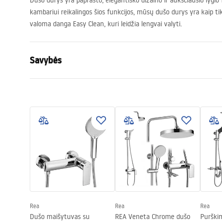
Dušo durys yra paprasto, elegantiško dizaino ir aukščiausio lygio
kambariui reikalingos šios funkcijos, mūsų dušo durys yra kaip ti
valoma danga Easy Clean, kuri leidžia lengvai valyti.
Savybės
Būdas atidaryti duris
Stumdomas
Durų dydis
100
Durų kryptis
Universalus
Stiklo storis
6 mm
Dušo durų aukštis
195
cm
Profilio medžiaga
Aliuminis
Rankenos medžiaga
Žalvaris
„Easy Clean“ danga
Taip
Rea
Rea
Rea
Apdailos profiliai
chromas
Dušo maišytuvas su
REA Veneta Chrome dušo
Purški