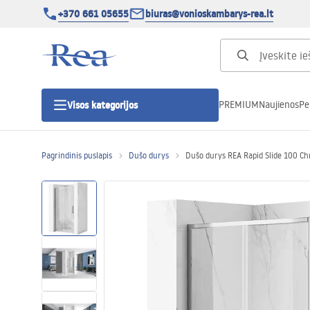
+370 661 05655
biuras@vonioskambarys-rea.lt
PREMIUM
Naujienos
Pe
Visos kategorijos
Pagrindinis puslapis
Dušo durys
Dušo durys REA Rapid Slide 100 C
Dušo kabinos
Dušo durys
Vonios dušo padėklai
Linijiniai dušo kanalai