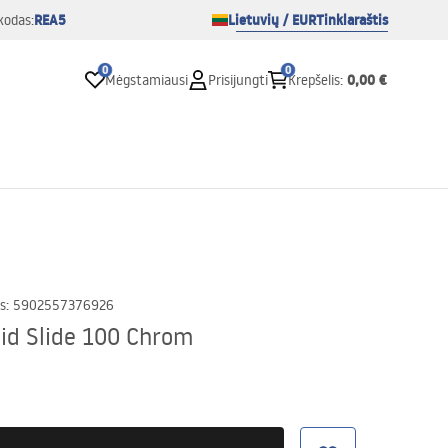
REA5
Lietuvių / EUR
Tinklaraštis
kodas:
0
0
0,00 €
Mėgstamiausi
Prisijungti
Krepšelis
:
s
:
5902557376926
id Slide 100 Chrom