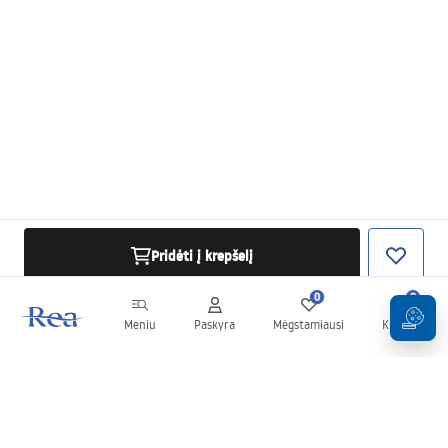
Pridėti į krepšelį
0
0
Meniu
Paskyra
Mėgstamiausi
Krepšelis
Naujienlaiškis
Sekite naujienas ir akcijas!