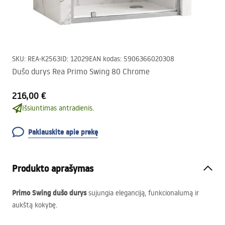
SKU
:
REA-K2563
ID
:
12029
EAN kodas
:
5906366020308
Dušo durys Rea Primo Swing 80 Chrome
216,00 €
Išsiuntimas antradienis.
Paklauskite apie prekę
Produkto aprašymas
Primo Swing dušo durys
sujungia eleganciją, funkcionalumą ir
aukštą kokybę.