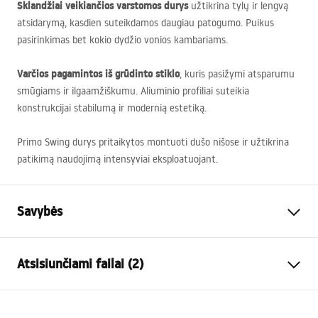
Sklandžiai veikiančios varstomos durys
užtikrina tylų ir lengvą
atsidarymą, kasdien suteikdamos daugiau patogumo. Puikus
pasirinkimas bet kokio dydžio vonios kambariams.
Varčios pagamintos iš grūdinto stiklo
, kuris pasižymi atsparumu
smūgiams ir ilgaamžiškumu. Aliuminio profiliai suteikia
konstrukcijai stabilumą ir modernią estetiką.
Primo Swing durys pritaikytos montuoti dušo nišose ir užtikrina
patikimą naudojimą intensyviai eksploatuojant.
Savybės
Būdas atidaryti duris
Pakreipimas
Atsisiunčiami failai (2)
Durų dydis
80
Durų kryptis
Universalus
Montavimo instrukcija
Stiklo spalva
Transparent 4mm