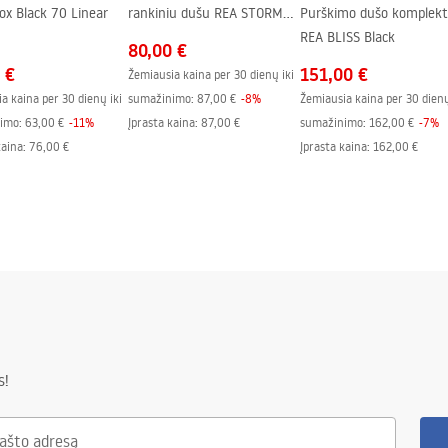
ox Black 70 Linear
rankiniu dušu REA STORM
Purškimo dušo komplekt
e stiklo pusėje
Black
REA BLISS Black
80,00 €
 €
151,00 €
Žemiausia kaina per 30 dienų iki
a kaina per 30 dienų iki
sumažinimo:
87,00 €
-
8
%
Žemiausia kaina per 30 dienų
imo:
63,00 €
-
11
%
Įprasta kaina
:
87,00 €
sumažinimo:
162,00 €
-
7
%
kaina
:
76,00 €
Įprasta kaina
:
162,00 €
s!