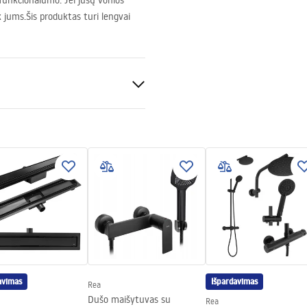
 funkcionalumo. Jei jūsų vonios
k jums.Šis produktas turi lengvai
avimas
Išpardavimas
Rea
Dušo maišytuvas su
Rea