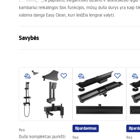
Dušo durys yra paprasto, elegantiško dizaino ir aukščiausio lygio
kambariui reikalingos šios funkcijos, mūsų dušo durys yra kaip ti
valoma danga Easy Clean, kuri leidžia lengvai valyti.
Savybės
Būdas atidaryti duris
Pakreipimas
Durų dydis
90
Durų kryptis
Universalus
Stiklo storis
6 mm
Dušo durų aukštis
200
cm
Įėjimo plotis
60 cm
Profilio medžiaga
Aliuminis
Rankenos medžiaga
Aliuminis
Išpardavimas
Išpard
Rea
Atidarymo kryptis
į išorę
Dušo komplektas purkšti
Rea
Rea