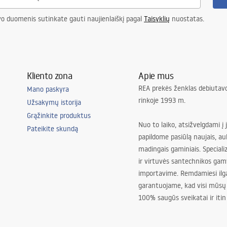
vo duomenis sutinkate gauti naujienlaiškį pagal
Taisyklių
nuostatas.
Kliento zona
Apie mus
REA prekės ženklas debiutavo
Mano paskyra
rinkoje 1993 m.
Užsakymų istorija
Grąžinkite produktus
Nuo to laiko, atsižvelgdami į 
Pateikite skundą
papildome pasiūlą naujais, au
madingais gaminiais. Special
ir virtuvės santechnikos gam
importavime. Remdamiesi ilg
garantuojame, kad visi mūsų
100% saugūs sveikatai ir itin