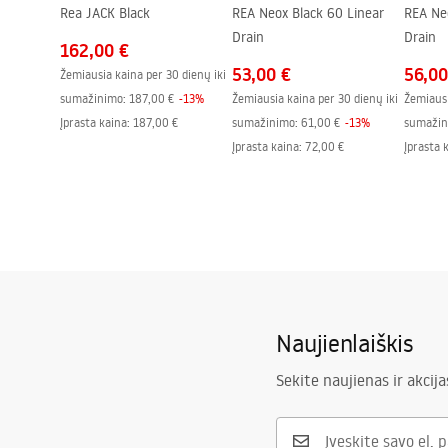
Rea JACK Black
REA Neox Black 60 Linear
REA Ne
„Easy Clean“ danga
Taip, vienoj
Drain
Drain
Apdailos profiliai
Juodas
162,00 €
53,00 €
56,00
Žemiausia kaina per 30 dienų iki
Profilių reguliavimas
2 cm
sumažinimo:
187,00 €
-
13
%
Žemiausia kaina per 30 dienų iki
Žemiausi
Pridedamas tarpiklių rinkinys
Taip
Įprasta kaina
:
187,00 €
sumažinimo:
61,00 €
-
13
%
sumažin
Galima montuoti be dušo padėklo
Taip
Įprasta kaina
:
72,00 €
Įprasta 
Garantija
24 mėnesių
Naujienlaiškis
Sekite naujienas ir akcija