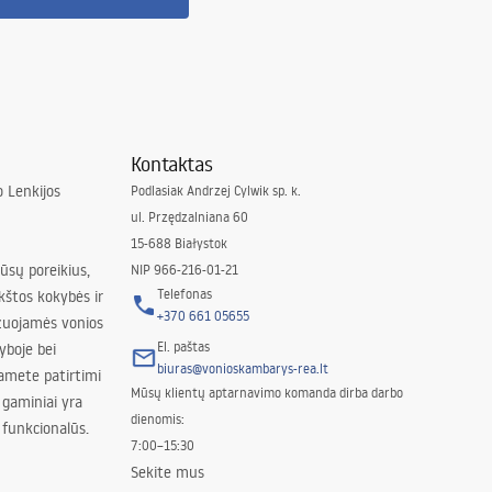
Kontaktas
 Lenkijos
Podlasiak Andrzej Cylwik sp. k.
ul. Przędzalniana 60
15-688 Białystok
jūsų poreikius,
NIP 966-216-01-21
Telefonas
kštos kokybės ir
+370 661 05655
izuojamės vonios
El. paštas
yboje bei
biuras@vonioskambarys-rea.lt
amete patirtimi
Mūsų klientų aptarnavimo komanda dirba darbo
 gaminiai yra
dienomis:
 funkcionalūs.
7:00–15:30
Sekite mus