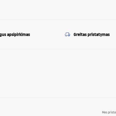
gus apsipirkimas
Greitas pristatymas
Mes prist