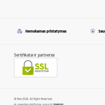
Nemokamas pristatymas
Sau
Sertifikatai ir partneriai
©
Rea
2026
. All Right Reserved.
el. prekybos platforma, sukurta