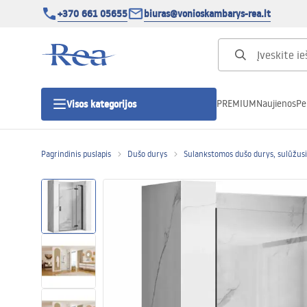
+370 661 05655
biuras@vonioskambarys-rea.lt
PREMIUM
Naujienos
Pe
Visos kategorijos
Pagrindinis puslapis
Dušo durys
Sulankstomos dušo durys, sulūžus
Dušo kabinos
Dušo durys
Vonios dušo padėklai
Linijiniai dušo kanalai