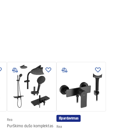
Išpardavimas
Rea
Purškimo dušo komplektas
Rea