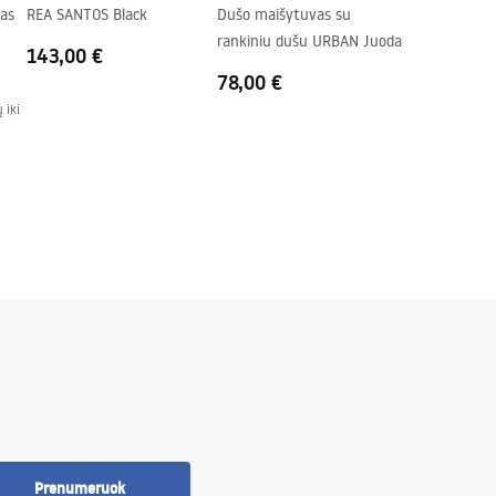
as
REA SANTOS Black
Dušo maišytuvas su
rankiniu dušu URBAN Juoda
143,00 €
78,00 €
 iki
Prenumeruok