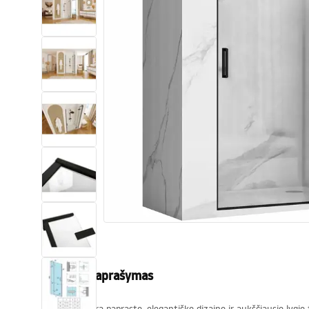
Tualetai
Praustuvas
Vonios ir ekranai
Vonios maišytuvai
Vonios dušai
Virtuvė
Vonios aksesuarai ir baldai
Produkto aprašymas