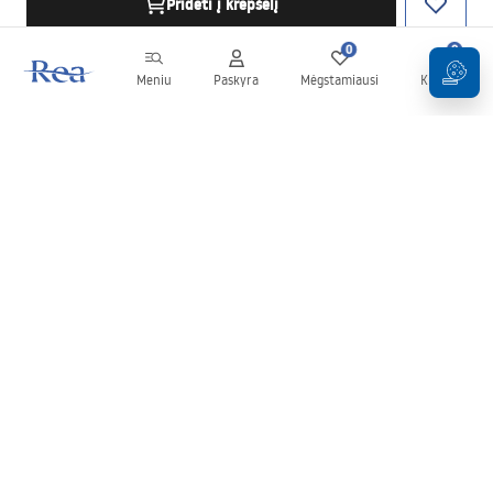
Pridėti į krepšelį
0
0
Meniu
Paskyra
Mėgstamiausi
Krepšelis
Naujienlaiškis
Sekite naujienas ir akcijas!
Prenumeruok
Įvesdami ir patvirtindami savo duomenis sutinkate gauti
naujienlaiškį pagal
Taisyklių
nuostatas.