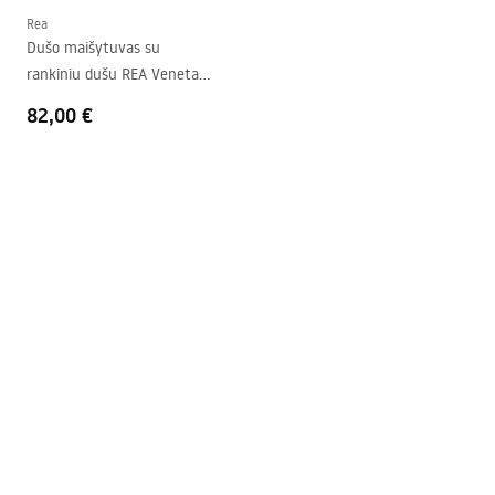
Pridedamas tarpiklių rinkinys
Taip
Rea
Dušo maišytuvas su
Galima montuoti be dušo
Taip
rankiniu dušu REA Veneta
padėklo
Chrome
82,00 €
Garantija
24 mėnesių