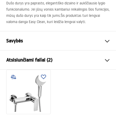
Dušo durys yra paprasto, elegantiško dizaino ir aukščiausio lygio
funkcionalumo. Jei jūsų vonios kambariui reikalingos šios funkcijos,
mūsų dušo durys yra kaip tik jums.Šis produktas turi lengvai
valoma danga Easy Clean, kuri leidžia lengvai valyti.
Savybės
Būdas atidaryti duris
Stumdomas
Atsisiunčiami failai (2)
Durų dydis
130
Stiklo storis
4 mm
Instrukcja montażu
Dušo durų aukštis
190
cm
NOWA_Instrukcja_monta__u_Drzwi_ALEX.pdf
Profilio medžiaga
Aliuminis
Rankenos medžiaga
Žalvaris
instrukcja
Apdailos profiliai
chromas
Instrukcja_zmiany_kierunku_drzwi_ALEX.pdf
Profilių reguliavimas
100 mm