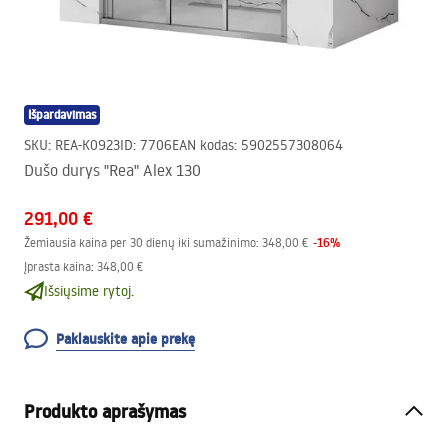
Išpardavimas
SKU
:
REA-K0923
ID
:
7706
EAN kodas
:
5902557308064
Dušo durys "Rea" Alex 130
291,00 €
-
16
%
Žemiausia kaina per 30 dienų iki sumažinimo:
348,00 €
Įprasta kaina
:
348,00 €
Išsiųsime rytoj.
Paklauskite apie prekę
Produkto aprašymas