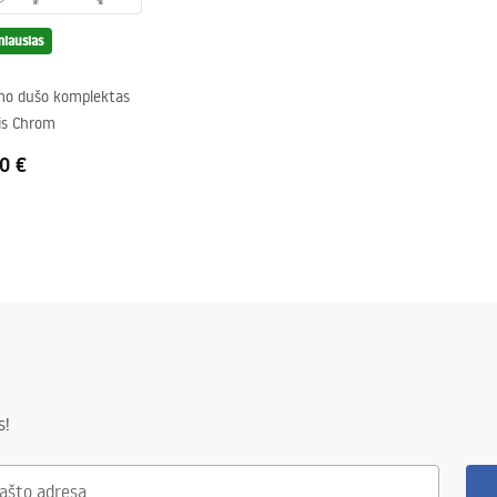
iausias
mo dušo komplektas
is Chrom
0 €
s!