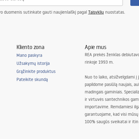
vo duomenis sutinkate gauti naujienlaiškį pagal
Taisyklių
nuostatas.
Kliento zona
Apie mus
REA prekės ženklas debiutavo
Mano paskyra
rinkoje 1993 m.
Užsakymų istorija
Grąžinkite produktus
Nuo to laiko, atsižvelgdami į 
Pateikite skundą
papildome pasiūlą naujais, au
madingais gaminiais. Special
ir virtuvės santechnikos gam
importavime. Remdamiesi ilg
garantuojame, kad visi mūsų
100% saugūs sveikatai ir itin