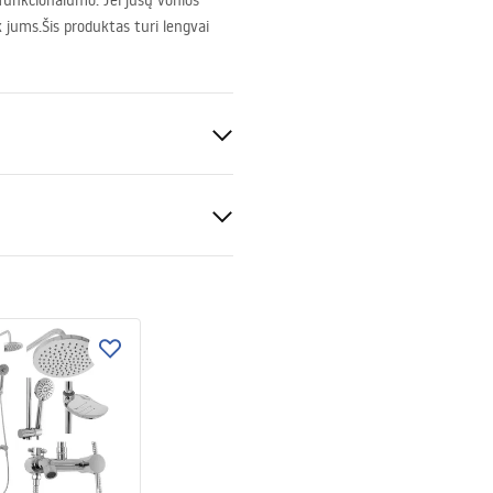
 funkcionalumo. Jei jūsų vonios
k jums.Šis produktas turi lengvai
ukcja
kcja_zmiany_kierunku_drzw
.pdf