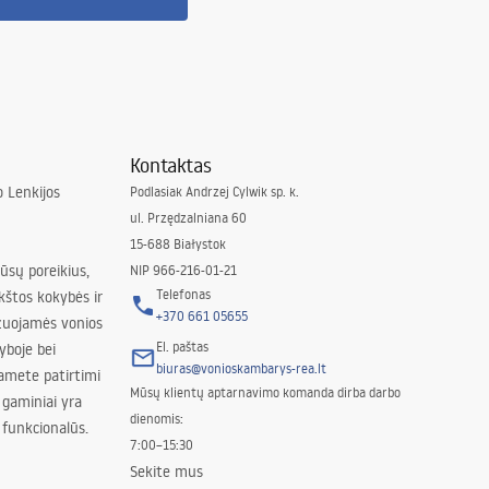
Kontaktas
 Lenkijos
Podlasiak Andrzej Cylwik sp. k.
ul. Przędzalniana 60
15-688 Białystok
jūsų poreikius,
NIP 966-216-01-21
Telefonas
kštos kokybės ir
+370 661 05655
izuojamės vonios
El. paštas
yboje bei
biuras@vonioskambarys-rea.lt
amete patirtimi
Mūsų klientų aptarnavimo komanda dirba darbo
 gaminiai yra
dienomis:
 funkcionalūs.
7:00–15:30
Sekite mus