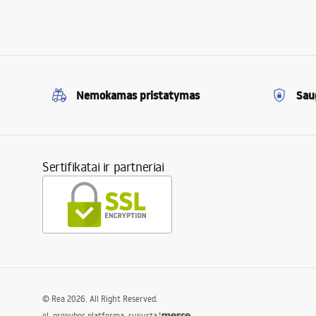
Nemokamas pristatymas
Sau
Sertifikatai ir partneriai
©
Rea
2026
. All Right Reserved.
el. prekybos platforma, sukurta