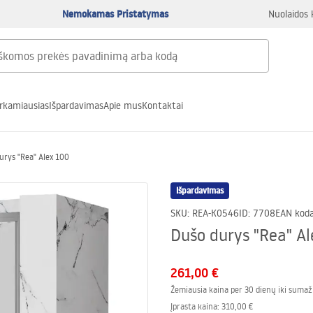
Nemokamas Pristatymas
Nuolaidos 
rkamiausias
Išpardavimas
Apie mus
Kontaktai
urys "Rea" Alex 100
Išpardavimas
SKU
:
REA-K0546
ID
:
7708
EAN kod
Dušo durys "Rea" Al
261,00 €
Žemiausia kaina per 30 dienų iki sumaž
Įprasta kaina
:
310,00 €