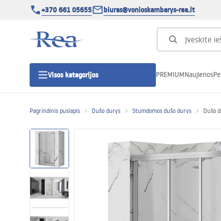
+370 661 05655
biuras@vonioskambarys-rea.lt
PREMIUM
Naujienos
Pe
Visos kategorijos
Pagrindinis puslapis
Dušo durys
Stumdomos dušo durys
Dušo d
Dušo kabinos
Dušo durys
Vonios dušo padėklai
Linijiniai dušo kanalai