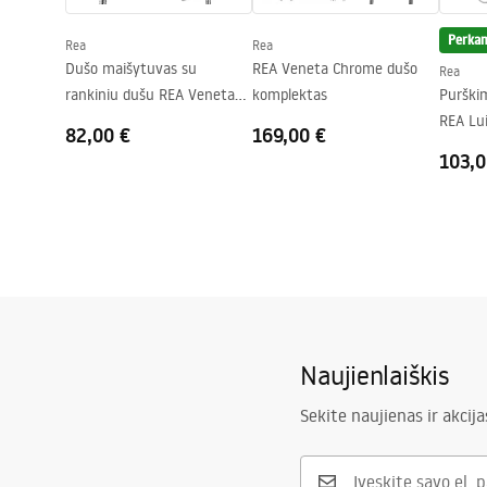
Galima montuoti be dušo padėklo
Taip
Perkam
Rea
Rea
Garantija
24 mėnesių
Dušo maišytuvas su
REA Veneta Chrome dušo
Rea
rankiniu dušu REA Veneta
komplektas
Purški
Chrome
REA Lu
82,00 €
169,00 €
103,0
Naujienlaiškis
Sekite naujienas ir akcija