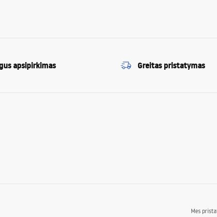
gus apsipirkimas
Greitas pristatymas
Mes prist