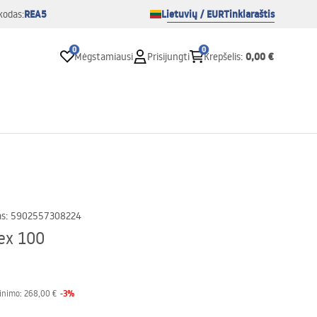
REA5
Lietuvių / EUR
Tinklaraštis
kodas:
0
0
0,00 €
Mėgstamiausi
Prisijungti
Krepšelis
:
as
:
5902557308224
ex 100
-
3
%
inimo:
268,00 €