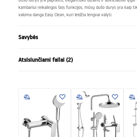
Dušo durys yra paprasto, elegantiško dizaino ir aukščiausio lygio
kambariui reikalingos šios funkcijos, mūsų dušo durys yra kaip ti
valoma danga Easy Clean, kuri leidžia lengvai valyti.
Savybės
Būdas atidaryti duris
Stumdomas
Atsisiunčiami failai (2)
Durų dydis
100
Stiklo storis
4 mm
Instrukcja montażu
instr
Dušo durų aukštis
190
cm
NOWA_Instrukcja_monta__u_Drzw
Instru
Profilio medžiaga
Aliuminis
i_ALEX.pdf
i_ALEX
Rankenos medžiaga
Žalvaris
Apdailos profiliai
chromas
Profilių reguliavimas
100 mm
Pridedamas tarpiklių rinkinys
Taip