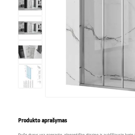
Tualetai
Praustuvas
Vonios ir ekranai
Vonios maišytuvai
Vonios dušai
Virtuvė
Vonios aksesuarai ir baldai
Produkto aprašymas