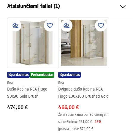
Atsisiunčiami failai (1)
Medžiaga
Akrilas
Ilgis
900
mm
Surinkimo instrukcijos
Plotis
900
mm
Shower tray.pdf
Aukštis
60
mm
Montavimo būdas
Ant grindų
Nuotakos skersmuo
90
mm
Galima pjauti
Ne
Išpardavimas
Perkamiausias
Išpardavimas
Komplekte sifonas
Taip
Rea
Rea
Garantija
24 mėnesių
Dušo kabina REA Hugo
Dviguba dušo kabina REA
90x90 Gold Brush
Hugo 100x100 Brushed Gold
474,00 €
466,00 €
Žemiausia kaina per 30 dienų iki
sumažinimo:
571,00 €
-
18
%
Įprasta kaina
:
571,00 €