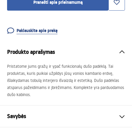
Pranešti apie prieinamumą
Paklauskite apie prekę
Produkto aprašymas
Pristatome jums gražų ir ypač funkcionalų dušo padėklą. Tai
produktas, kuris puikiai užpildys jūsų vonios kambario erdvę,
išlaikydamas tobulą interjero išvaizdą ir estetiką. Dušo padėklas
atsparus pažeidimams ir įbrėžimams. Komplekte yra parduodamos
dušo kabinos.
Savybės
Spalva
Juoda