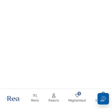
0
0
Meniu
Paskyra
Mėgstamiausi
Krepšelis