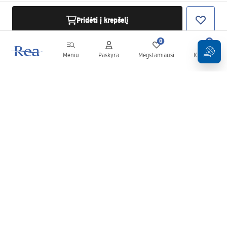
Pridėti į krepšelį
0
0
Meniu
Paskyra
Mėgstamiausi
Krepšelis
Naujienlaiškis
Sekite naujienas ir akcijas!
Prenumeruok
Įvesdami ir patvirtindami savo duomenis sutinkate gauti
naujienlaiškį pagal
Taisyklių
nuostatas.