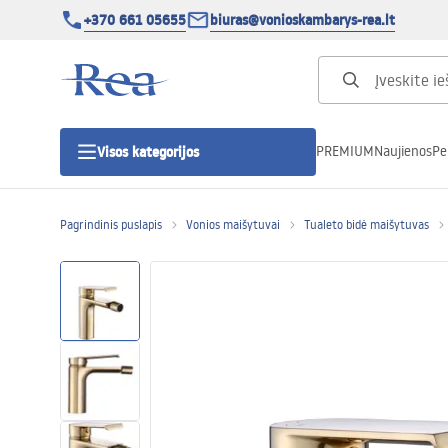
+370 661 05655
biuras@vonioskambarys-rea.lt
PREMIUM
Naujienos
Pe
Visos kategorijos
Pagrindinis puslapis
Vonios maišytuvai
Tualeto bidė maišytuvas
Dušo kabinos
Dušo durys
Vonios dušo padėklai
Linijiniai dušo kanalai