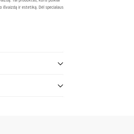
izdą. Tai produktas, kuris puikiai
 išvaizdą ir estetiką. Dėl specialaus
uksas
tijos sąlygos
nty_Terms_and_Conditions_
s_-_5.pdf