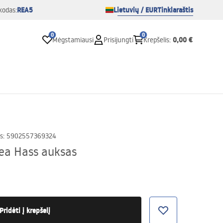
REA5
Lietuvių / EUR
Tinklaraštis
kodas:
0
0
0,00 €
Mėgstamiausi
Prisijungti
Krepšelis
:
s
:
5902557369324
ea Hass auksas
Pridėti į krepšelį