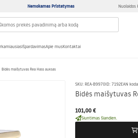
Nemokamas Pristatymas
Nuolaidos 
rkamiausias
Išpardavimas
Apie mus
Kontaktai
Bidės maišytuvas Rea Hass auksas
SKU
:
REA-B9970
ID
:
7192
EAN koda
Bidės maišytuvas R
101,00 €
Siuntimas šiandien.