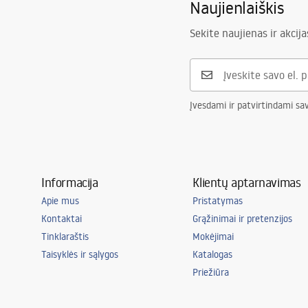
Naujienlaiškis
Aukštis
145
mm
Dengimo technologija
PVD
Sekite naujienas ir akcija
Ryšio skersmuo
3/8 colio
Įvesdami ir patvirtindami sa
Informacija
Klientų aptarnavimas
Apie mus
Pristatymas
Kontaktai
Grąžinimai ir pretenzijos
Tinklaraštis
Mokėjimai
Taisyklės ir sąlygos
Katalogas
Priežiūra