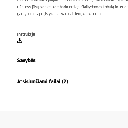
Bidės maišytuvas pagamintas atsižvelgiant į funkcionalumą ir išva
užpildys jūsų vonios kambario erdvę, išlaikydamas tobulą interjero
gamybos etapo jis yra patvarus ir lengvai valomas.
Instrukcja
Savybės
Baterijos Tipas
bidės
Atsisiunčiami failai (2)
Montavimo būdas
Pastatoma
Spalva
Šlifuotas a
Garan
Snapelio tipas
Judama
Surinkimo instrukcijos
Warra
Faucet.pdf
Medžiaga
Žalvaris
Faucet
Snapelio diapazonas
105
mm