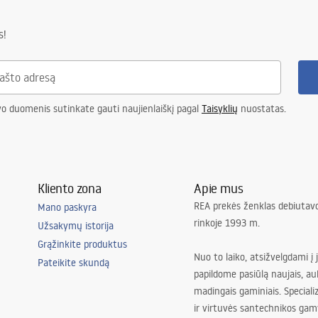
s!
vo duomenis sutinkate gauti naujienlaiškį pagal
Taisyklių
nuostatas.
Kliento zona
Apie mus
REA prekės ženklas debiutavo
Mano paskyra
rinkoje 1993 m.
Užsakymų istorija
Grąžinkite produktus
Nuo to laiko, atsižvelgdami į 
Pateikite skundą
papildome pasiūlą naujais, au
madingais gaminiais. Special
ir virtuvės santechnikos gam