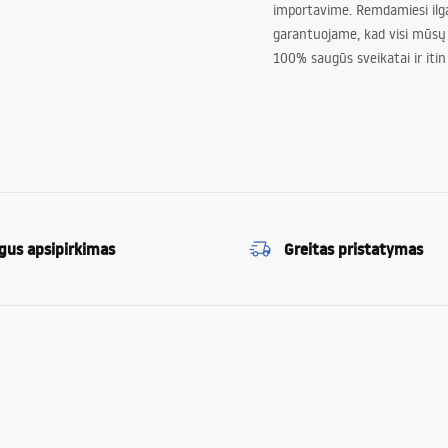
importavime. Remdamiesi ilg
garantuojame, kad visi mūsų
100% saugūs sveikatai ir itin
gus apsipirkimas
Greitas pristatymas