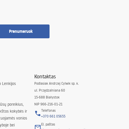
Prenumeruok
Kontaktas
 Lenkijos
Podlasiak Andrzej Cylwik sp. k.
ul. Przędzalniana 60
15-688 Białystok
jūsų poreikius,
NIP 966-216-01-21
Telefonas
kštos kokybės ir
+370 661 05655
izuojamės vonios
El. paštas
yboje bei