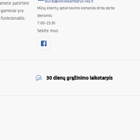
biuras@vonioskambarys-rea.lt
amete patirtimi
Mūsų klientų aptarnavimo komanda dirba darbo
 gaminiai yra
dienomis:
 funkcionalūs.
7:00–15:30
Sekite mus
30 dienų grąžinimo laikotarpis