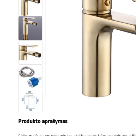
Tualetai
Praustuvas
Vonios ir ekranai
Vonios maišytuvai
Vonios dušai
Virtuvė
Vonios aksesuarai ir baldai
Produkto aprašymas