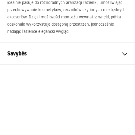
idealnie pasuje do różnorodnych aranżacji łazienki, umożliwiając
przechowywanie kosmetyków, ręczników czy innych niezbędnych
akcesoriów. Dzięki możliwości montażu wewnątrz wnęki, półka
doskonale wykorzystuje dostępną przestrzeń, jednocześnie
nadając łazience elegancki wygląd.
Savybės
Spalva
Šlifuotas auksas
Medžiaga
Nerūdijantis plienas
Montavimo būdas
Lipnus
Plotis
300
mm
Aukštis
300
mm
Gylis
100
mm
Garantija
24 mėnesių