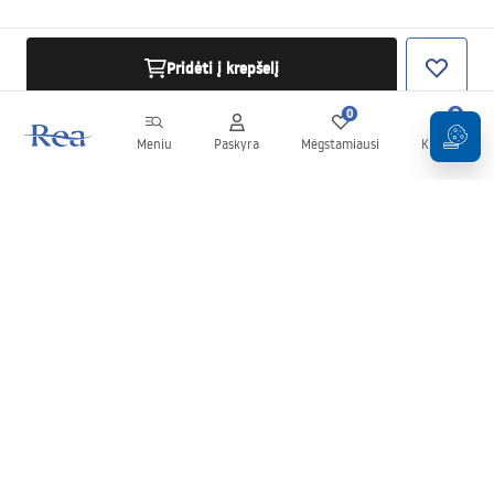
Pridėti į krepšelį
0
0
Meniu
Paskyra
Mėgstamiausi
Krepšelis
Naujienlaiškis
Sekite naujienas ir akcijas!
Prenumeruok
Įvesdami ir patvirtindami savo duomenis sutinkate gauti