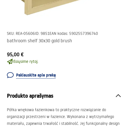
SKU
:
REA-05606
ID
:
9851
EAN kodas
:
5902557396740
bathroom shelf 30x30 gold brush
95,00 €
Išsiųsime rytoj.
Paklauskite apie prekę
Produkto aprašymas
Półka wnękowa łazienkowa to praktyczne rozwiązanie do
organizacji przestrzeni w łazience. Wykonana z wytrzymałego
materiału, zapewnia trwałość i stabilność. Jej funkcjonalny design